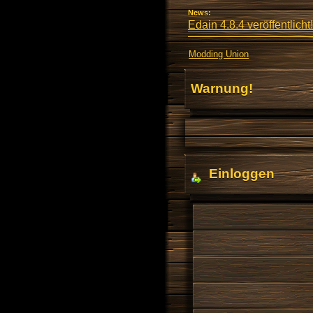
News:
Edain 4.8.4 veröffentlicht!
Modding Union
Warnung!
Einloggen