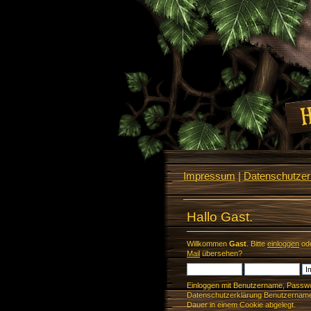
Impressum
|
Datenschutzerk
Hallo Gast.
Willkommen
Gast
. Bitte
einloggen
od
Mail
übersehen?
Einloggen mit Benutzername, Passwo
Datenschutzerklärung Benutzername 
Dauer in einem Cookie abgelegt.