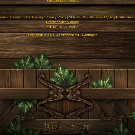
essum
|
Datenschutzerklärung / Privacy Policy
|
SMF 2.0.15
|
SMF © 2017
,
Simple Machines
Datenschutzerklärung
XHTML
RSS
WAP2
Seite erstellt in 0.424 Sekunden mit 14 Abfragen.