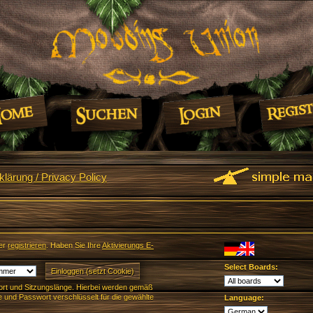
lärung / Privacy Policy
er
registrieren
. Haben Sie Ihre
Aktivierungs E-
Select Boards:
rt und Sitzungslänge. Hierbei werden gemäß
und Passwort verschlüsselt für die gewählte
Language: