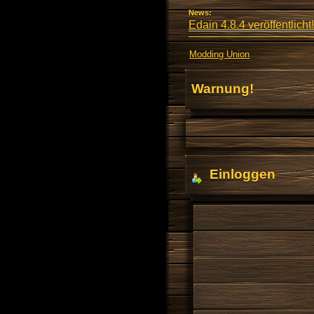
News:
Edain 4.8.4 veröffentlicht!
Modding Union
Warnung!
Einloggen