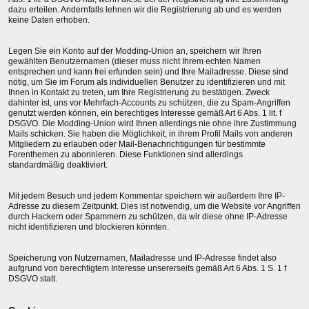
dazu erteilen. Andernfalls lehnen wir die Registrierung ab und es werden
keine Daten erhoben.
Legen Sie ein Konto auf der Modding-Union an, speichern wir Ihren
gewählten Benutzernamen (dieser muss nicht Ihrem echten Namen
entsprechen und kann frei erfunden sein) und Ihre Mailadresse. Diese sind
nötig, um Sie im Forum als individuellen Benutzer zu identifizieren und mit
Ihnen in Kontakt zu treten, um Ihre Registrierung zu bestätigen. Zweck
dahinter ist, uns vor Mehrfach-Accounts zu schützen, die zu Spam-Angriffen
genutzt werden können, ein berechtiges Interesse gemäß Art 6 Abs. 1 lit. f
DSGVO. Die Modding-Union wird Ihnen allerdings nie ohne ihre Zustimmung
Mails schicken. Sie haben die Möglichkeit, in ihrem Profil Mails von anderen
Mitgliedern zu erlauben oder Mail-Benachrichtigungen für bestimmte
Forenthemen zu abonnieren. Diese Funktionen sind allerdings
standardmäßig deaktiviert.
Mit jedem Besuch und jedem Kommentar speichern wir außerdem Ihre IP-
Adresse zu diesem Zeitpunkt. Dies ist notwendig, um die Website vor Angriffen
durch Hackern oder Spammern zu schützen, da wir diese ohne IP-Adresse
nicht identifizieren und blockieren könnten.
Speicherung von Nutzernamen, Mailadresse und IP-Adresse findet also
aufgrund von berechtigtem Interesse unsererseits gemäß Art 6 Abs. 1 S. 1 f
DSGVO statt.