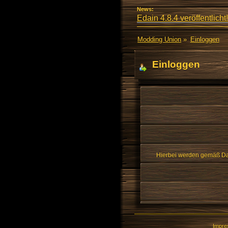
News:
Edain 4.8.4 veröffentlicht!
Modding Union
»
Einloggen
Einloggen
Hierbei werden gemäß Dat
Impr