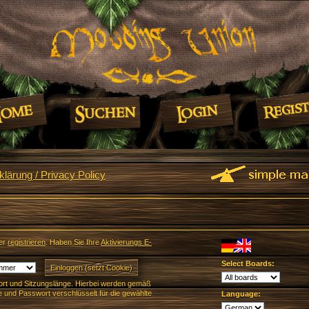
lärung / Privacy Policy
er
registrieren
. Haben Sie Ihre
Aktivierungs E-
Select Boards:
rt und Sitzungslänge. Hierbei werden gemäß
und Passwort verschlüsselt für die gewählte
Language: