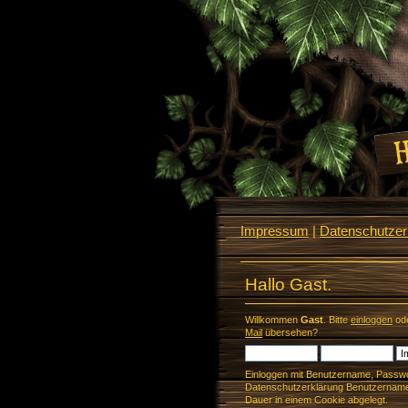
Impressum
|
Datenschutzerk
Hallo Gast.
Willkommen
Gast
. Bitte
einloggen
od
Mail
übersehen?
Einloggen mit Benutzername, Passwo
Datenschutzerklärung Benutzername 
Dauer in einem Cookie abgelegt.