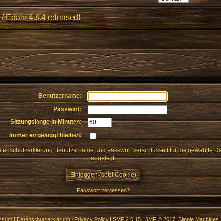
/
Edain 4.8.4 released!
Benutzername:
Passwort:
Sitzungslänge in Minuten:
Immer eingeloggt bleiben:
enschutzerklärung Benutzername und Passwort verschlüsselt für die gewählte D
abgelegt.
Passwort vergessen?
essum
|
Datenschutzerklärung / Privacy Policy
|
SMF 2.0.15
|
SMF © 2017
,
Simple Machines