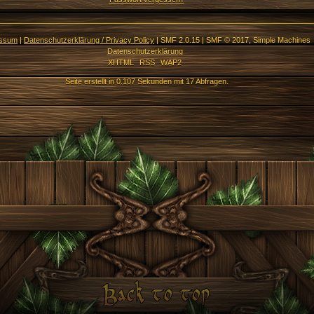
essum
|
Datenschutzerklärung / Privacy Policy
|
SMF 2.0.15
|
SMF © 2017
,
Simple Machines
Datenschutzerklärung
XHTML
RSS
WAP2
Seite erstellt in 0.107 Sekunden mit 17 Abfragen.