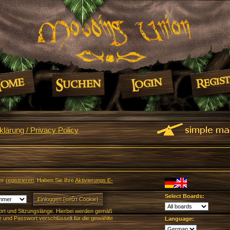
lärung / Privacy Policy
er
registrieren
. Haben Sie Ihre
Aktivierungs E-
Select Boards:
rt und Sitzungslänge. Hierbei werden gemäß
und Passwort verschlüsselt für die gewählte
Language: