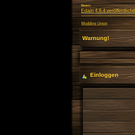
News:
Edain 4.8.4 veröffentlicht!
Modding Union
Warnung!
Einloggen