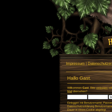
Impressum
|
Datenschutzerk
Hallo Gast.
Willkommen
Gast
. Bitte
einloggen
od
Mail
übersehen?
Einloggen mit Benutzername, Passwo
Datenschutzerklärung Benutzername 
Dauer in einem Cookie abgelegt.