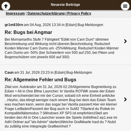
Neueste Beiträge
Impressum
|
Datenschutzerklärung / Privacy Policy
gr1m830rn
am 04 Aug, 2026 13:34 in [Edain] Bug-Meldungen
Re: Bugs bei Angmar
Bei Mornamarths Stufe 7 Fähigkeit "Edikt von Carn Dum" stimmen
Beschreibung und Wirkung nicht überein.Beschreibung: Reduziert
Kosten Männer Carn Dums um -25%Wirkung: Reduziert Kosten Männer
Carn Dums um -50% (bei Schwertern von 500 auf 250, bei Piken und
Bogenschützen von jeweils 600 auf 300)
Caun
am 31 Jul, 2026 23:23 in [Edain] Bug-Meldungen
Re: Allgemeine Fehler und Bugs
Zitat von: Autokrator am 31 Jul, 2026 02:26Allgemeine Bugmeldung zu
Edain + All in One Bfme Launcher: In Vanilla ROTWK sowie der Edain
Mod verschwindet bei mir der Cursor, sobald ich eine Einheit anklicke
...Heyho, das klingt weniger nach einem Bug bei dem das Edain Team
was machen kann, wenn das sogar bei Vanilla passiert.Hier ein kleiner
Frage-LeitfadenPassiert der Bug auch in SuM2 ?Startest du Rotwk im
Kompatibilitätsmodus ? (Windows XP SP3 ist empfohlen)Stell am
besten den All in One Launcher sowie die Spiele (lotrbfme2.ep1.exe im
AdH Ordner auf "als Admin" starten)Welche Grafikkarte hast du ? Nutzt
du zufällig eine integriegte Grafikeinheit ?