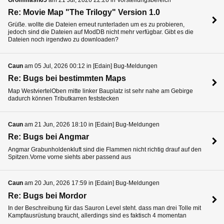
Grommash65
am 21 Jul, 2026 22:26 in Vorstellungsbereich
Re: Movie Map "The Trilogy" Version 1.0
Grüße. wollte die Dateien erneut runterladen um es zu probieren,
jedoch sind die Dateien auf ModDB nicht mehr verfügbar. Gibt es die
Dateien noch irgendwo zu downloaden?
Caun
am 05 Jul, 2026 00:12 in [Edain] Bug-Meldungen
Re: Bugs bei bestimmten Maps
Map WestviertelOben mitte linker Bauplatz ist sehr nahe am Gebirge
dadurch können Tributkarren feststecken
Caun
am 21 Jun, 2026 18:10 in [Edain] Bug-Meldungen
Re: Bugs bei Angmar
Angmar Grabunholdenkluft sind die Flammen nicht richtig drauf auf den
Spitzen.Vorne vorne siehts aber passend aus
Caun
am 20 Jun, 2026 17:59 in [Edain] Bug-Meldungen
Re: Bugs bei Mordor
In der Beschreibung für das Sauron Level steht. dass man drei Tolle mit
Kampfausrüstung braucht, allerdings sind es faktisch 4 momentan