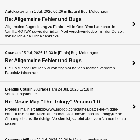
Autokrator
am 31 Jul, 2026 02:26 in [Edain] Bug-Meldungen
Re: Allgemeine Fehler und Bugs
Allgemeine Bugmeldung zu Edain + All in One Bfme Launcher: In
Vanilla ROTWK sowie der Edain Mod verschwindet bei mir der Cursor,
sobald ich eine Einheit anklicke ...
Caun
am 25 Jul, 2026 18:33 in [Edain] Bug-Meldungen
Re: Allgemeine Fehler und Bugs
Die HalfCastlePlotFlagNW von Angmar hat den rechten vorderen
Bauplatz falsch rum
Elendils Cousin 3. Grades
am 24 Jul, 2026 17:18 in
Vorstellungsbereich
Re: Movie Map "The Trilogy" Version 1.0
Probiers mal hier: https://www.moddb.com/games/battle-for-middle-
earth-ii-rise-of-the-witch-king/addons/lotr-movie-map-the-trilogyKeine
Ahnung, ob das die richtige Version ist, scheint aber vom Namen her zu
passen.