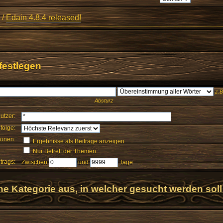
/
Edain 4.8.4 released!
festlegen
z.B
Absturz
utzer:
folge:
ionen:
Ergebnisse als Beiträge anzeigen
Nur Betreff der Themen
itrags:
Zwischen
und
Tage
ne Kategorie aus, in welcher gesucht werden soll