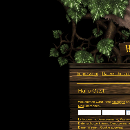
Impressum
|
Datenschutzerk
Hallo Gast.
Willkommen
Gast
. Bitte
einloggen
od
Mail
übersehen?
Einloggen mit Benutzername, Passwo
Datenschutzerklärung Benutzername 
Dauer in einem Cookie abgelegt.