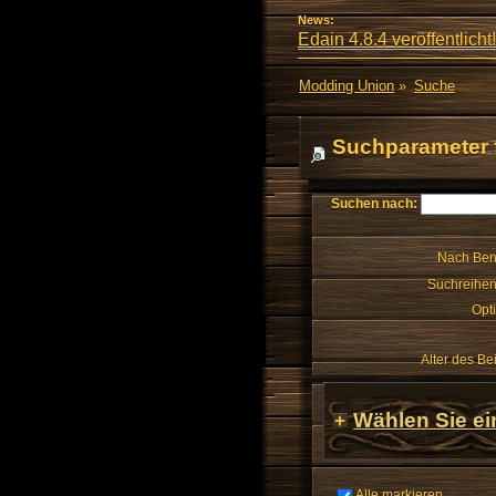
News:
Edain 4.8.4 veröffentlicht!
Modding Union
»
Suche
Suchparameter 
Suchen nach:
Nach Ben
Suchreihen
Opt
Alter des Be
Wählen Sie ei
Alle markieren