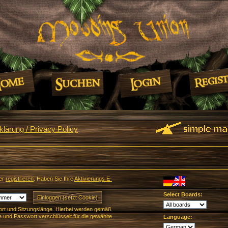
lärung / Privacy Policy
er
registrieren
. Haben Sie Ihre
Aktivierungs E-
Select Boards:
rt und Sitzungslänge. Hierbei werden gemäß
und Passwort verschlüsselt für die gewählte
Language: