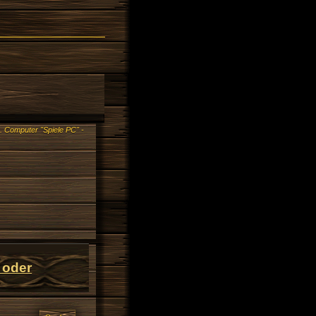
.
Computer "Spiele PC" -
 oder