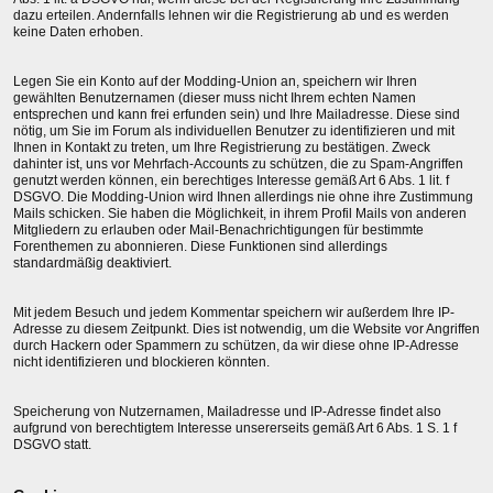
dazu erteilen. Andernfalls lehnen wir die Registrierung ab und es werden
keine Daten erhoben.
Legen Sie ein Konto auf der Modding-Union an, speichern wir Ihren
gewählten Benutzernamen (dieser muss nicht Ihrem echten Namen
entsprechen und kann frei erfunden sein) und Ihre Mailadresse. Diese sind
nötig, um Sie im Forum als individuellen Benutzer zu identifizieren und mit
Ihnen in Kontakt zu treten, um Ihre Registrierung zu bestätigen. Zweck
dahinter ist, uns vor Mehrfach-Accounts zu schützen, die zu Spam-Angriffen
genutzt werden können, ein berechtiges Interesse gemäß Art 6 Abs. 1 lit. f
DSGVO. Die Modding-Union wird Ihnen allerdings nie ohne ihre Zustimmung
Mails schicken. Sie haben die Möglichkeit, in ihrem Profil Mails von anderen
Mitgliedern zu erlauben oder Mail-Benachrichtigungen für bestimmte
Forenthemen zu abonnieren. Diese Funktionen sind allerdings
standardmäßig deaktiviert.
Mit jedem Besuch und jedem Kommentar speichern wir außerdem Ihre IP-
Adresse zu diesem Zeitpunkt. Dies ist notwendig, um die Website vor Angriffen
durch Hackern oder Spammern zu schützen, da wir diese ohne IP-Adresse
nicht identifizieren und blockieren könnten.
Speicherung von Nutzernamen, Mailadresse und IP-Adresse findet also
aufgrund von berechtigtem Interesse unsererseits gemäß Art 6 Abs. 1 S. 1 f
DSGVO statt.