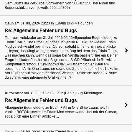
Carn Dums um -50% (bei Schwertern von 500 auf 250, bei Piken und
Bogenschützen von jeweils 600 auf 300)
Caun
am 31 Jul, 2026 23:23 in [Edain] Bug-Meldungen
Re: Allgemeine Fehler und Bugs
Zitat von: Autokrator am 31 Jul, 2026 02:26Allgemeine Bugmeldung zu
Edain + All in One Bfme Launcher: In Vanilla ROTWK sowie der Edain
Mod verschwindet bei mir der Cursor, sobald ich eine Einheit anklicke
...Heyho, das klingt weniger nach einem Bug bei dem das Edain Team
was machen kann, wenn das sogar bei Vanilla passiert.Hier ein kleiner
Frage-LeitfadenPassiert der Bug auch in SuM2 ?Startest du Rotwk im
Kompatibilitätsmodus ? (Windows XP SP3 ist empfohlen)Stell am
besten den All in One Launcher sowie die Spiele (lotrbfme2.ep1.exe im
AdH Ordner auf "als Admin" starten)Welche Grafikkarte hast du ? Nutzt
du zufällig eine integriegte Grafikeinheit ?
Autokrator
am 31 Jul, 2026 02:26 in [Edain] Bug-Meldungen
Re: Allgemeine Fehler und Bugs
Allgemeine Bugmeldung zu Edain + All in One Bfme Launcher: In
Vanilla ROTWK sowie der Edain Mod verschwindet bei mir der Cursor,
sobald ich eine Einheit anklicke ...