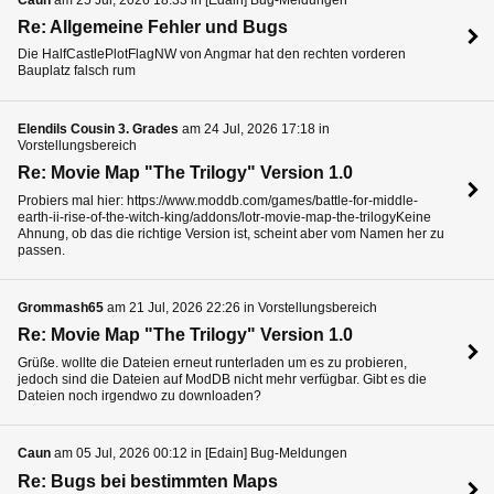
Caun
am 25 Jul, 2026 18:33 in [Edain] Bug-Meldungen
Re: Allgemeine Fehler und Bugs
Die HalfCastlePlotFlagNW von Angmar hat den rechten vorderen
Bauplatz falsch rum
Elendils Cousin 3. Grades
am 24 Jul, 2026 17:18 in
Vorstellungsbereich
Re: Movie Map "The Trilogy" Version 1.0
Probiers mal hier: https://www.moddb.com/games/battle-for-middle-
earth-ii-rise-of-the-witch-king/addons/lotr-movie-map-the-trilogyKeine
Ahnung, ob das die richtige Version ist, scheint aber vom Namen her zu
passen.
Grommash65
am 21 Jul, 2026 22:26 in Vorstellungsbereich
Re: Movie Map "The Trilogy" Version 1.0
Grüße. wollte die Dateien erneut runterladen um es zu probieren,
jedoch sind die Dateien auf ModDB nicht mehr verfügbar. Gibt es die
Dateien noch irgendwo zu downloaden?
Caun
am 05 Jul, 2026 00:12 in [Edain] Bug-Meldungen
Re: Bugs bei bestimmten Maps