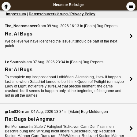
Neueste Beiträge
Impressum
|
Datenschutzerklärung / Privacy Policy
The_Necromancer0
am 09 Aug, 2026 16:13 in [Edain] Bug Reports
Re: AI Bugs
We believe we have identified the issue, it should be part of the next
patch
Le Sournois
am 07 Aug, 2026 23:34 in [Edain] Bug Reports
Re: AI Bugs
To complete my last post about Lothlórien AI crashing, I saw it happen
last time when Galadriel turned to be I think Queen of Twilight (or maybe
Lady of Light, not entirely sure). At that precise moment, the game
crashed, but it seems to happen only at the beginning of the game and
not in all the games
gr1m830rn
am 04 Aug, 2026 13:34 in [Edain] Bug-Meldungen
Re: Bugs bei Angmar
Bei Mornamarths Stufe 7 Fähigkeit "Edikt von Carn Dum" stimmen
Beschreibung und Wirkung nicht überein.Beschreibung: Reduziert
Kosten Männer Carn Dums um -25%Wirkung: Reduziert Kosten Männer