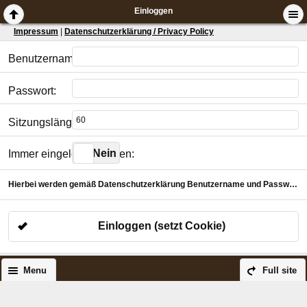
Einloggen
Impressum
|
Datenschutzerklärung / Privacy Policy
Benutzername:
Passwort:
Sitzungslänge in Minuten:
Ja
Nein
Immer eingeloggt bleiben:
Hierbei werden gemäß Datenschutzerklärung Benutzername und Passwort verschlüsselt für die gewählte Dauer in einem Cookie abgelegt.
Einloggen (setzt Cookie)
Menu
Full site