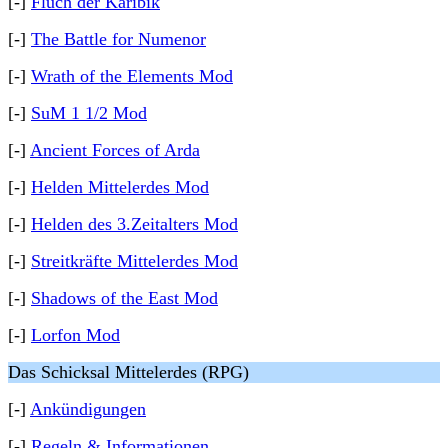
[-]
Fluch der Karibik
[-]
The Battle for Numenor
[-]
Wrath of the Elements Mod
[-]
SuM 1 1/2 Mod
[-]
Ancient Forces of Arda
[-]
Helden Mittelerdes Mod
[-]
Helden des 3.Zeitalters Mod
[-]
Streitkräfte Mittelerdes Mod
[-]
Shadows of the East Mod
[-]
Lorfon Mod
Das Schicksal Mittelerdes (RPG)
[-]
Ankündigungen
[-]
Regeln & Informationen