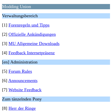
Modding Union
Verwaltungsbereich
[1]
Forenregeln und Tipps
[2]
Offizielle Ankündigungen
[3]
MU Allgemeine Downloads
[4]
Feedback Internetpräsenz
[en] Administration
[5]
Forum Rules
[6]
Announcements
[7]
Website Feedback
Zum tänzelnden Pony
[8]
Herr der Ringe