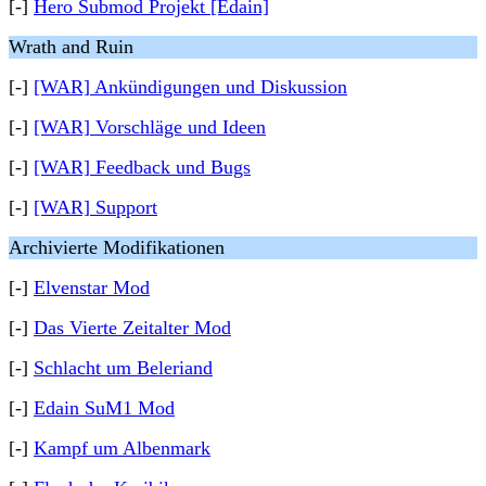
[-]
Hero Submod Projekt [Edain]
Wrath and Ruin
[-]
[WAR] Ankündigungen und Diskussion
[-]
[WAR] Vorschläge und Ideen
[-]
[WAR] Feedback und Bugs
[-]
[WAR] Support
Archivierte Modifikationen
[-]
Elvenstar Mod
[-]
Das Vierte Zeitalter Mod
[-]
Schlacht um Beleriand
[-]
Edain SuM1 Mod
[-]
Kampf um Albenmark