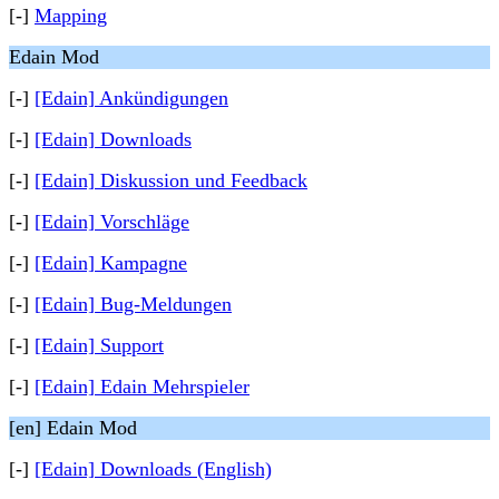
[-]
Mapping
Edain Mod
[-]
[Edain] Ankündigungen
[-]
[Edain] Downloads
[-]
[Edain] Diskussion und Feedback
[-]
[Edain] Vorschläge
[-]
[Edain] Kampagne
[-]
[Edain] Bug-Meldungen
[-]
[Edain] Support
[-]
[Edain] Edain Mehrspieler
[en] Edain Mod
[-]
[Edain] Downloads (English)