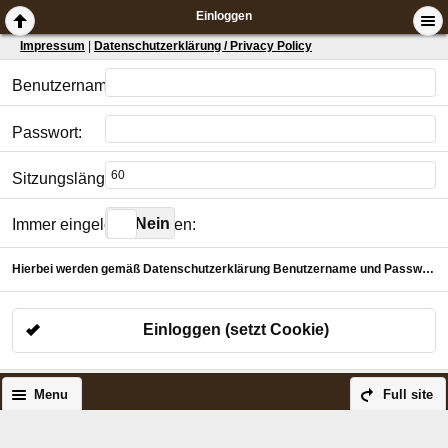
Einloggen
Impressum
|
Datenschutzerklärung / Privacy Policy
Benutzername:
Passwort:
Sitzungslänge in Minuten:
Ja
Nein
Immer eingeloggt bleiben:
Hierbei werden gemäß Datenschutzerklärung Benutzername und Passwort verschlüsselt für die gewählte Dauer in einem Cookie abgelegt.
Einloggen (setzt Cookie)
Menu
Full site