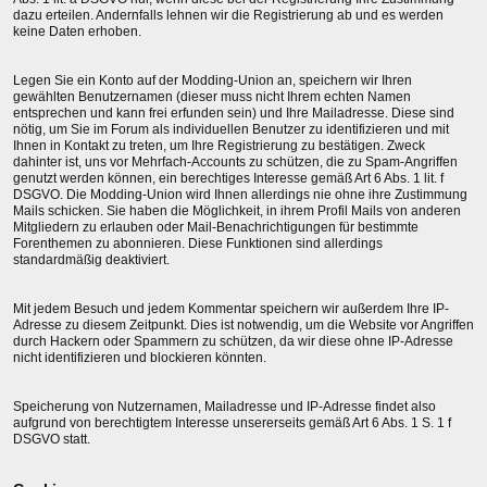
dazu erteilen. Andernfalls lehnen wir die Registrierung ab und es werden
keine Daten erhoben.
Legen Sie ein Konto auf der Modding-Union an, speichern wir Ihren
gewählten Benutzernamen (dieser muss nicht Ihrem echten Namen
entsprechen und kann frei erfunden sein) und Ihre Mailadresse. Diese sind
nötig, um Sie im Forum als individuellen Benutzer zu identifizieren und mit
Ihnen in Kontakt zu treten, um Ihre Registrierung zu bestätigen. Zweck
dahinter ist, uns vor Mehrfach-Accounts zu schützen, die zu Spam-Angriffen
genutzt werden können, ein berechtiges Interesse gemäß Art 6 Abs. 1 lit. f
DSGVO. Die Modding-Union wird Ihnen allerdings nie ohne ihre Zustimmung
Mails schicken. Sie haben die Möglichkeit, in ihrem Profil Mails von anderen
Mitgliedern zu erlauben oder Mail-Benachrichtigungen für bestimmte
Forenthemen zu abonnieren. Diese Funktionen sind allerdings
standardmäßig deaktiviert.
Mit jedem Besuch und jedem Kommentar speichern wir außerdem Ihre IP-
Adresse zu diesem Zeitpunkt. Dies ist notwendig, um die Website vor Angriffen
durch Hackern oder Spammern zu schützen, da wir diese ohne IP-Adresse
nicht identifizieren und blockieren könnten.
Speicherung von Nutzernamen, Mailadresse und IP-Adresse findet also
aufgrund von berechtigtem Interesse unsererseits gemäß Art 6 Abs. 1 S. 1 f
DSGVO statt.