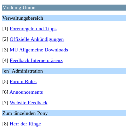
Modding Union
Verwaltungsbereich
[1]
Forenregeln und Tipps
[2]
Offizielle Ankündigungen
[3]
MU Allgemeine Downloads
[4]
Feedback Internetpräsenz
[en] Administration
[5]
Forum Rules
[6]
Announcements
[7]
Website Feedback
Zum tänzelnden Pony
[8]
Herr der Ringe