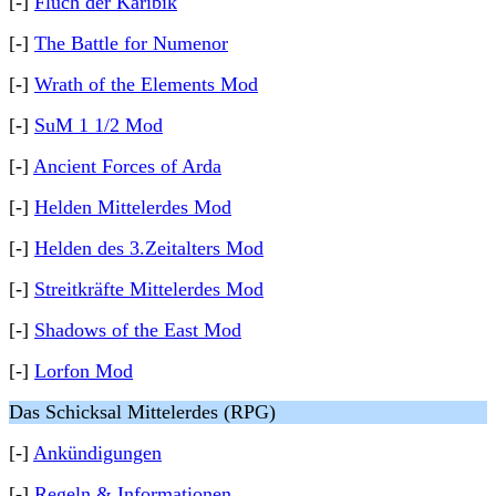
[-]
Fluch der Karibik
[-]
The Battle for Numenor
[-]
Wrath of the Elements Mod
[-]
SuM 1 1/2 Mod
[-]
Ancient Forces of Arda
[-]
Helden Mittelerdes Mod
[-]
Helden des 3.Zeitalters Mod
[-]
Streitkräfte Mittelerdes Mod
[-]
Shadows of the East Mod
[-]
Lorfon Mod
Das Schicksal Mittelerdes (RPG)
[-]
Ankündigungen
[-]
Regeln & Informationen