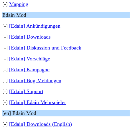
[-]
Mapping
Edain Mod
[-]
[Edain] Ankündigungen
[-]
[Edain] Downloads
[-]
[Edain] Diskussion und Feedback
[-]
[Edain] Vorschläge
[-]
[Edain] Kampagne
[-]
[Edain] Bug-Meldungen
[-]
[Edain] Support
[-]
[Edain] Edain Mehrspieler
[en] Edain Mod
[-]
[Edain] Downloads (English)