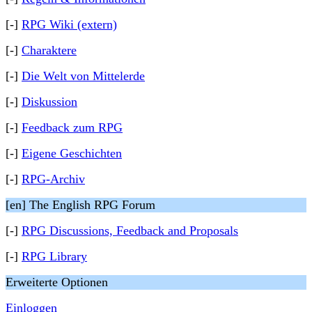
[-]
RPG Wiki (extern)
[-]
Charaktere
[-]
Die Welt von Mittelerde
[-]
Diskussion
[-]
Feedback zum RPG
[-]
Eigene Geschichten
[-]
RPG-Archiv
[en] The English RPG Forum
[-]
RPG Discussions, Feedback and Proposals
[-]
RPG Library
Erweiterte Optionen
Einloggen