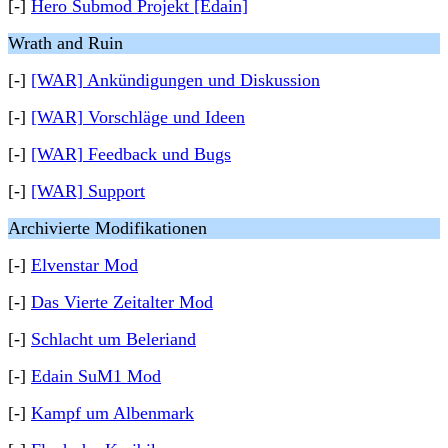
[-]
Hero Submod Projekt [Edain]
Wrath and Ruin
[-]
[WAR] Ankündigungen und Diskussion
[-]
[WAR] Vorschläge und Ideen
[-]
[WAR] Feedback und Bugs
[-]
[WAR] Support
Archivierte Modifikationen
[-]
Elvenstar Mod
[-]
Das Vierte Zeitalter Mod
[-]
Schlacht um Beleriand
[-]
Edain SuM1 Mod
[-]
Kampf um Albenmark