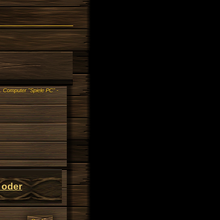
.
Computer "Spiele PC" -
 oder