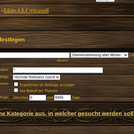
/
Edain 4.8.4 released!
festlegen
z.B
Absturz
utzer:
folge:
ionen:
Ergebnisse als Beiträge anzeigen
Nur Betreff der Themen
itrags:
Zwischen
und
Tage
ne Kategorie aus, in welcher gesucht werden soll