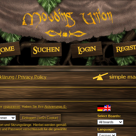
lärung / Privacy Policy
er
registrieren
. Haben Sie Ihre
Aktivierungs E-
Select Boards:
rt und Sitzungslänge. Hierbei werden gemäß
und Passwort verschlüsselt für die gewählte
Language: