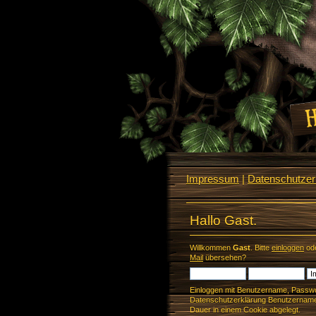
Impressum
|
Datenschutzerk
Hallo Gast.
Willkommen
Gast
. Bitte
einloggen
od
Mail
übersehen?
Einloggen mit Benutzername, Passwo
Datenschutzerklärung Benutzername 
Dauer in einem Cookie abgelegt.