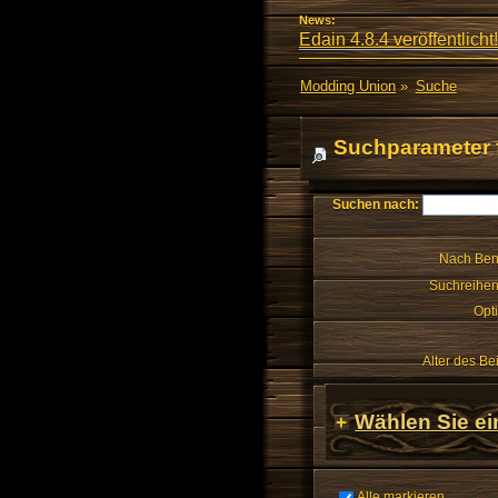
News:
Edain 4.8.4 veröffentlicht!
Modding Union
»
Suche
Suchparameter 
Suchen nach:
Nach Ben
Suchreihen
Opt
Alter des Be
Wählen Sie ei
Alle markieren