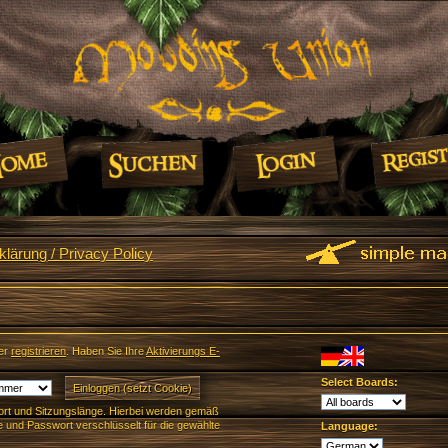
lärung / Privacy Policy
er
registrieren
. Haben Sie Ihre
Aktivierungs E-
Select Boards:
rt und Sitzungslänge. Hierbei werden gemäß
und Passwort verschlüsselt für die gewählte
Language: