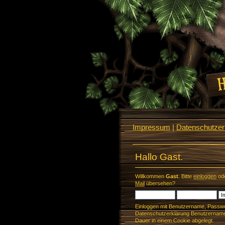
Impressum
|
Datenschutzerk
Hallo Gast.
Willkommen
Gast
. Bitte
einloggen
od
Mail
übersehen?
Einloggen mit Benutzername, Passwo
Datenschutzerklärung Benutzername 
Dauer in einem Cookie abgelegt.