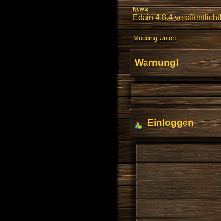
News:
Edain 4.8.4 veröffentlicht!
Modding Union
Warnung!
Einloggen