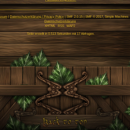
essum
|
Datenschutzerklärung / Privacy Policy
|
SMF 2.0.15
|
SMF © 2017
,
Simple Machines
Datenschutzerklärung
XHTML
RSS
WAP2
Seite erstellt in 0.513 Sekunden mit 17 Abfragen.