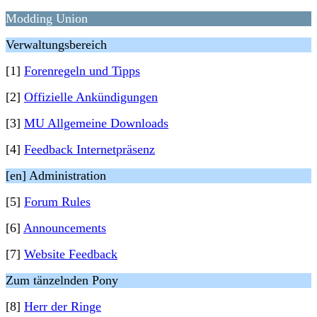
Modding Union
Verwaltungsbereich
[1]
Forenregeln und Tipps
[2]
Offizielle Ankündigungen
[3]
MU Allgemeine Downloads
[4]
Feedback Internetpräsenz
[en] Administration
[5]
Forum Rules
[6]
Announcements
[7]
Website Feedback
Zum tänzelnden Pony
[8]
Herr der Ringe