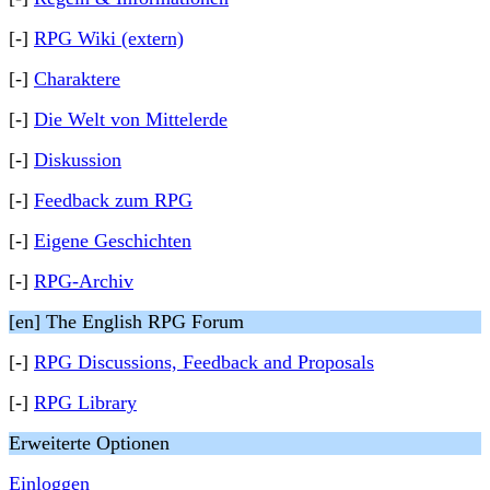
[-]
RPG Wiki (extern)
[-]
Charaktere
[-]
Die Welt von Mittelerde
[-]
Diskussion
[-]
Feedback zum RPG
[-]
Eigene Geschichten
[-]
RPG-Archiv
[en] The English RPG Forum
[-]
RPG Discussions, Feedback and Proposals
[-]
RPG Library
Erweiterte Optionen
Einloggen