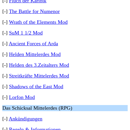
[-]
Fluch der Karibik
[-]
The Battle for Numenor
[-]
Wrath of the Elements Mod
[-]
SuM 1 1/2 Mod
[-]
Ancient Forces of Arda
[-]
Helden Mittelerdes Mod
[-]
Helden des 3.Zeitalters Mod
[-]
Streitkräfte Mittelerdes Mod
[-]
Shadows of the East Mod
[-]
Lorfon Mod
Das Schicksal Mittelerdes (RPG)
[-]
Ankündigungen
[-]
Regeln & Informationen