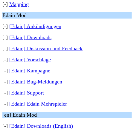
[-]
Mapping
Edain Mod
[-]
[Edain] Ankündigungen
[-]
[Edain] Downloads
[-]
[Edain] Diskussion und Feedback
[-]
[Edain] Vorschläge
[-]
[Edain] Kampagne
[-]
[Edain] Bug-Meldungen
[-]
[Edain] Support
[-]
[Edain] Edain Mehrspieler
[en] Edain Mod
[-]
[Edain] Downloads (English)