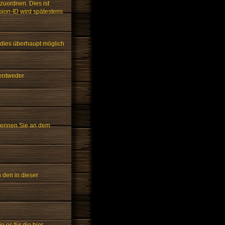
zuordnen. Dies ist
ion-ID wird spätestens
 dies überhaupt möglich
 entweder
erkennen Sie an dem
u den in dieser
es für die hier