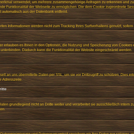
tionsmerkmal verwendet, um mehrere zusammengehörige Anfragen zu erkennen und zu
de Funktionalität der Webseite zu ermöglichen. Die dem Cookie zugeordnete Sess
ät automatisch aus der Datenbank entfernt.
rten Informationen werden nicht zum Tracking Ihres Surfverhaltens genutzt, sofern
r erlauben es Ihnen in den Optionen, die Nutzung und Speicherung von Cookies
unterbinden. Dadurch kann die Funktionalität der Website eingeschränkt werden.
lt an uns übermittelte Daten per SSL, um sie vor Drittzugriff zu schützen. Dies 
er-Adresszeile.
itte
aten grundlegend nicht an Dritte weiter und verarbeitet sie ausschließlich intern z
ken.
tenminimierung und Datensparsamkeit speichern wir Ihre Daten nur solange, wie 