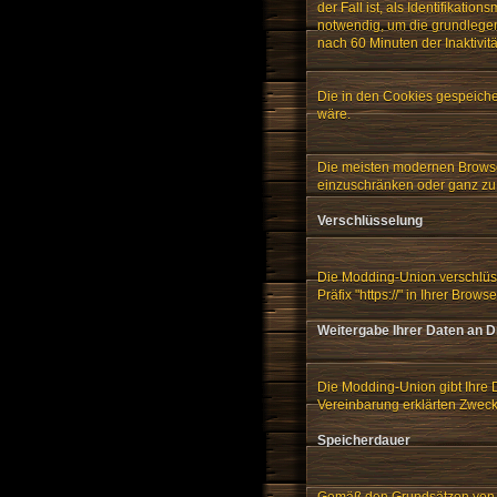
der Fall ist, als Identifika
notwendig, um die grundlegen
nach 60 Minuten der Inaktivit
Die in den Cookies gespeiche
wäre.
Die meisten modernen Browse
einzuschränken oder ganz zu 
Verschlüsselung
Die Modding-Union verschlüsse
Präfix "https://" in Ihrer Brows
Weitergabe Ihrer Daten an Dr
Die Modding-Union gibt Ihre D
Vereinbarung erklärten Zwec
Speicherdauer
Gemäß den Grundsätzen von Da