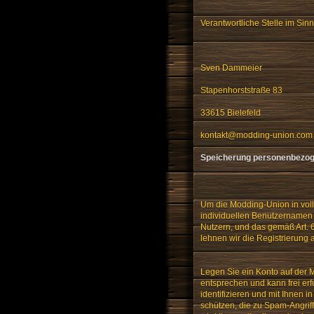
Verantwortliche Stelle im Si
Sven Dammeier
Stapenhorststraße 83
33615 Bielefeld
kontakt@modding-union.com
Speicherung personenbezog
Um die Modding-Union in vol
individuellen Benutzernamen 
Nutzern, und das gemäß Art. 6
lehnen wir die Registrierung
Legen Sie ein Konto auf der
entsprechen und kann frei erf
identifizieren und mit Ihnen i
schützen, die zu Spam-Angrif