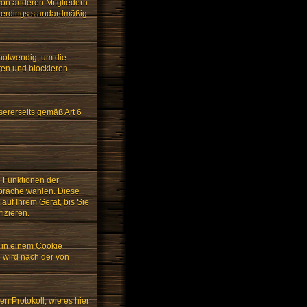
 von anderen Mitgliedern
llerdings standardmäßig
notwendig, um die
ren und blockieren
ererseits gemäß Art 6
e Funktionen der
Sprache wählen. Diese
auf Ihrem Gerät, bis Sie
izieren.
t in einem Cookie
 wird nach der von
n Protokoll, wie es hier