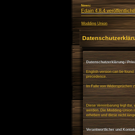
News:
Edain 4.8.4 veröffentlicht!
Modding Union
Datenschutzerklär
Datenschutzerklärung / Priv
English version can be found 
precedence.
Im Falle von Widersprüchen z
Diese Vereinbarung legt dar,
werden. Die Modding-Union ist
erheben und diese nicht läng
Verantwortlicher und Kontak