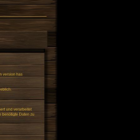
n version has
eblich.
rt und verarbeitet
e benötigte Daten zu