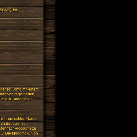
SGVO), ist:
igenes Konto mit einem
en von registrierten
teilen. Andernfalls
cht Ihrem echten Namen
llen Benutzer zu
or Mehrfach-Accounts zu
SGVO. Die Modding-Union