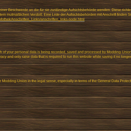
 einer Beschwerde an die für sie zuständige Aufsichtsbehörde wenden. Diese richte
dem mutmaßlichen Verstoß. Eine Liste der Aufsichtsbehörden mit Anschrift finden Si
nfothek/Anschriften_Links/anschriften_links-node.html
h of your personal data is being recorded, saved and processed by Modding-Uni
vacy and only raise data that is required to run this website while saving it no longe
e Modding-Union in the legal sense, especially in terms of the General Data Prote