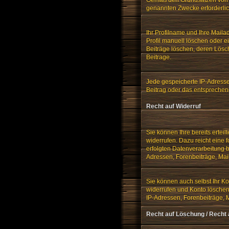
genannten Zwecke erforderlich
Ihr Profilname und Ihre Maila
Profil manuell löschen oder 
Beiträge löschen, deren Lösch
Beitrage.
Jede gespeicherte IP-Adress
Beitrag oder das entsprechend
Recht auf Widerruf
Sie können Ihre bereits ertei
widerrufen. Dazu reicht eine 
erfolgten Datenverarbeitung b
Adressen, Forenbeiträge, Ma
Sie können auch selbst Ihr Ko
widerrufen und Konto löschen"
IP-Adressen, Forenbeiträge, 
Recht auf Löschung / Recht