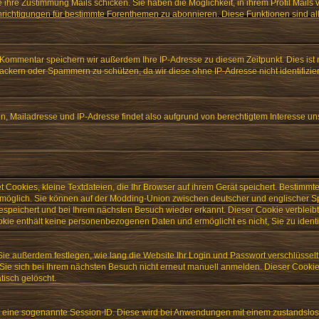
e ihre Zustimmung Mails schicken. Sie haben die Möglichkeit, in ihrem Profil Mails
richtigungen für bestimmte Forenthemen zu abonnieren. Diese Funktionen sind a
ommentar speichern wir außerdem Ihre IP-Adresse zu diesem Zeitpunkt. Dies ist 
ackern oder Spammern zu schützen, da wir diese ohne IP-Adresse nicht identifizie
 Mailadresse und IP-Adresse findet also aufgrund von berechtigtem Interesse uns
Cookies, kleine Textdateien, die Ihr Browser auf ihrem Gerät speichert. Bestimmt
 möglich. Sie können auf der Modding-Union zwischen deutscher und englischer 
espeichert und bei Ihrem nächsten Besuch wieder erkannt. Dieser Cookie verbleibt 
okie enthält keine personenbezogenen Daten und ermöglicht es nicht, Sie zu identif
Sie außerdem festlegen, wie lang die Website Ihr Login und Passwort verschlüssel
Sie sich bei Ihrem nächsten Besuch nicht erneut manuell anmelden. Dieser Cookie
tisch gelöscht.
t eine sogenannte Session-ID. Diese wird bei Anwendungen mit einem zustandslose