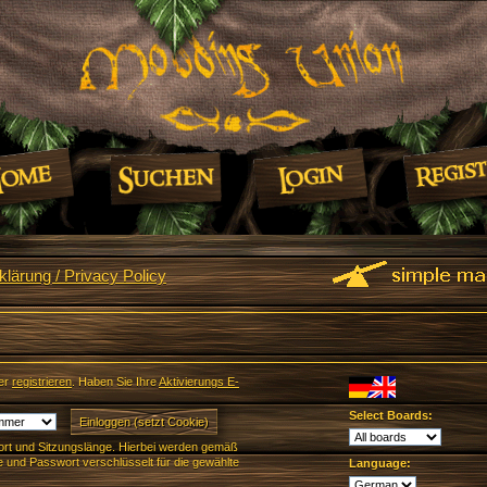
lärung / Privacy Policy
er
registrieren
. Haben Sie Ihre
Aktivierungs E-
Select Boards:
rt und Sitzungslänge. Hierbei werden gemäß
und Passwort verschlüsselt für die gewählte
Language: