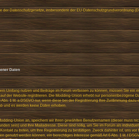
nne der Datenschutzgesetze, insbesondere der EU-Datenschutzgrundverordnung (D
ener Daten
lem Umfang nutzen und Beiträge im Forum verfassen zu können, müssen Sie ein e
auf der Website registrieren. Die Modding-Union erhebt nur personenbezogene Dat
 Abs. 1 lit. a DSGVO nur, wenn diese bei der Registrierung Ihre Zustimmung dazu er
 ab und es werden keine Daten erhoben.
 Modding-Union an, speichern wir Ihren gewählten Benutzernamen (dieser muss ni
unden sein) und Ihre Mailadresse. Diese sind nötig, um Sie im Forum als individue
n Kontakt zu treten, um Ihre Registrierung zu bestätigen. Zweck dahinter ist, uns v
fen genutzt werden können, ein berechtiges Interesse gemäß Art 6 Abs. 1 lit. f D