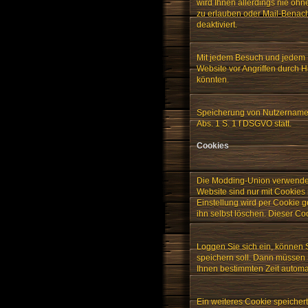
wird Ihnen allerdings nie ohn
zu erlauben oder Mail-Benach
deaktiviert.
Mit jedem Besuch und jedem K
Website vor Angriffen durch H
könnten.
Speicherung von Nutzernamen,
Abs. 1 S. 1 f DSGVO statt.
Cookies
Die Modding-Union verwendet 
Website sind nur mit Cookies
Einstellung wird per Cookie g
ihn selbst löschen. Dieser Co
Loggen Sie sich ein, können 
speichern soll. Dann müssen 
Ihnen bestimmten Zeit automa
Ein weiteres Cookie speicher