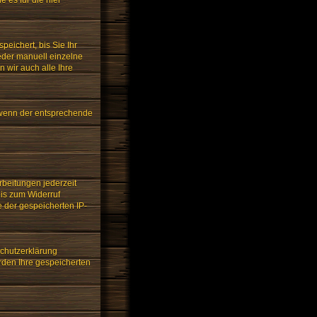
eichert, bis Sie Ihr
eder manuell einzelne
n wir auch alle Ihre
 wenn der entsprechende
rbeitungen jederzeit
bis zum Widerruf
e der gespeicherten IP-
schutzerklärung
erden Ihre gespeicherten