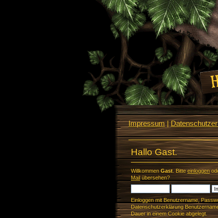
Impressum
|
Datenschutzerk
Hallo Gast.
Willkommen
Gast
. Bitte
einloggen
od
Mail
übersehen?
Einloggen mit Benutzername, Passwo
Datenschutzerklärung Benutzername 
Dauer in einem Cookie abgelegt.