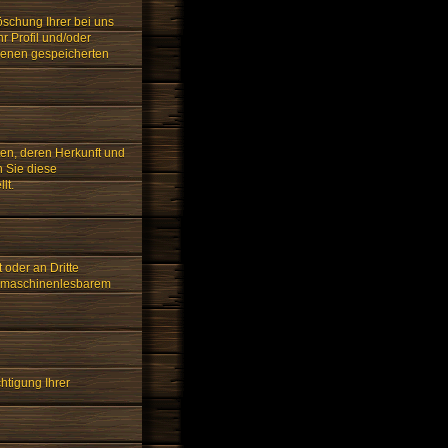
öschung Ihrer bei uns
r Profil und/oder
ndenen gespeicherten
ten, deren Herkunft und
n Sie diese
lt.
 oder an Dritte
in maschinenlesbarem
htigung Ihrer