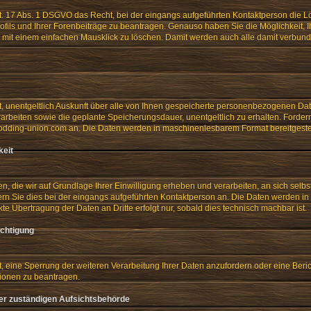
t. 17 Abs. 1 DSGVO das Recht, bei der eingangs aufgeführten Kontaktperson die L
ofils und Ihrer Forenbeiträge zu beantragen. Genauso haben Sie die Möglichkeit, Ih
t mit einem einfachen Mausklick zu löschen. Damit werden auch alle damit verbu
t, unentgeltlich Auskunft über alle von Ihnen gespeicherte personenbezogenen Da
arbeiten sowie die geplante Speicherungsdauer, unentgeltlich zu erhalten. Forder
dding-union.com an. Die Daten werden in maschinenlesbarem Format bereitgestel
keit
n, die wir auf Grundlage Ihrer Einwilligung erheben und verarbeiten, an sich selbst
rn Sie dies bei der eingangs aufgeführten Kontaktperson an. Die Daten werden 
ekte Übertragung der Daten an Dritte erfolgt nur, sobald dies technisch machbar ist.
ichtigung
, eine Sperrung der weiteren Verarbeitung Ihrer Daten anzufordern oder eine Beric
ionen zu beantragen.
er zuständigen Aufsichtsbehörde