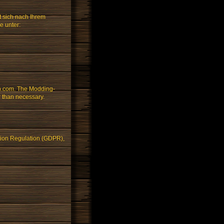
t sich nach Ihrem
e unter:
on.com. The Modding-
r than necessary.
ction Regulation (GDPR),