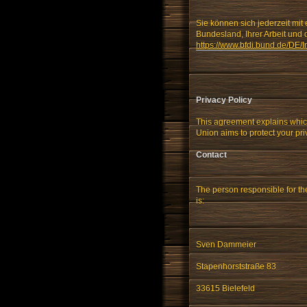
Sie können sich jederzeit mit
Bundesland, Ihrer Arbeit und 
https://www.bfdi.bund.de/DE/I
Privacy Policy
This agreement explains whic
Union aims to protect your pri
Contact
The person responsible for th
is:
Sven Dammeier
Stapenhorststraße 83
33615 Bielefeld