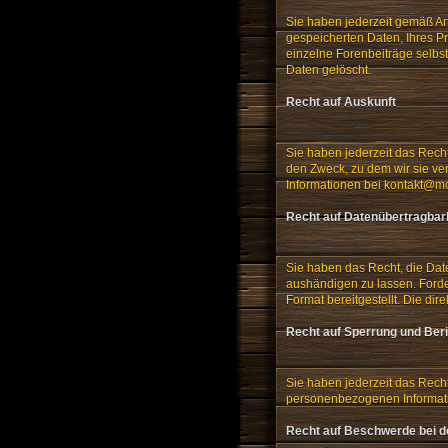
Sie haben jederzeit gemäß Ar
gespeicherten Daten, Ihres Pr
einzelne Forenbeiträge selbs
Daten gelöscht.
Recht auf Auskunft
Sie haben jederzeit das Rech
den Zweck, zu dem wir sie ver
Informationen bei kontakt@mo
Recht auf Datenübertragbar
Sie haben das Recht, die Date
aushändigen zu lassen. Forde
Format bereitgestellt. Die dir
Recht auf Sperrung und Ber
Sie haben jederzeit das Recht
personenbezogenen Informat
Recht auf Beschwerde bei d