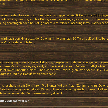
 ist.
dresse werden basierend auf Ihrer Zustimmung gemäß Art. 6 Abs. 1 lit. a DSGVO gesp
eine Löschung beantragen. Ihre Beiträge werden solange gespeichert, bis Sie entw
ung beantragen oder Ihr Profil gelöscht wird. Mit der Löschung Ihres Profils lösche
e wird nach dem Grundsatz der Datenminimierung nach 30 Tagen gelöscht, selbst
e Profil bestehen bleiben.
lte Einwilligung zu den in dieser Erklärung dargelegten Datenerhebungen und -vera
formlose Mail an die eingangs aufgeführte Kontaktperson. Die Rechtmäßigkeit der 
leibt davon unberührt. Nach Erhalt werden wir unverzüglich ihren Account inklusiv
iladresse und des Benutzernamens löschen.
nto löschen, indem Sie in Ihrem Profil unter "Aktionen" auf "Zustimmung zur Daten
 klicken. Dies gilt ebenfalls als Widerruf Ihrer Zustimmung. Auch in diesem Fall w
Mailadresse und der Benutzername mit gelöscht.
 auf Vergessenwerden