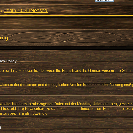
/
Edain 4.8.4 released!
ung
acy Policy
below. In case of conflicts between the English and the German version, the Germa
wischen der deutschen und der englischen Version ist die deutsche Fassung maßg
 welche Ihrer personenbezogenen Daten auf der Modding-Union erhoben, gespeiche
 bestrebt, Ihre Privatsphäre zu schützen und nur dringend zum Betreiben der Seit
er zu speichern als notwendig.
t