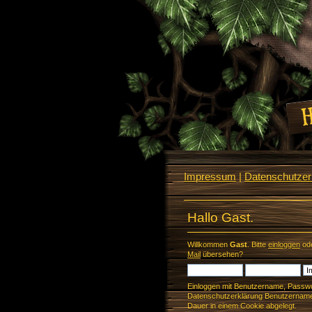
Impressum
|
Datenschutzerk
Hallo Gast.
Willkommen
Gast
. Bitte
einloggen
od
Mail
übersehen?
Einloggen mit Benutzername, Passwo
Datenschutzerklärung Benutzername 
Dauer in einem Cookie abgelegt.