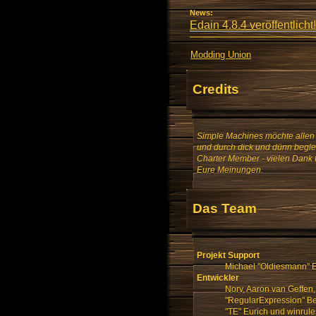
News:
Edain 4.8.4 veröffentlicht!
Modding Union
Credits
Simple Machines möchte allen 
und durch dick und dünn beglei
Charter Member - vielen Dank 
Eure Meinungen.
Das Team
Projekt Support
Michael "Oldiesmann" E
Entwickler
Norv, Aaron van Geffen,
"RegularExpression" Ben
"TE" Eurich und winrule