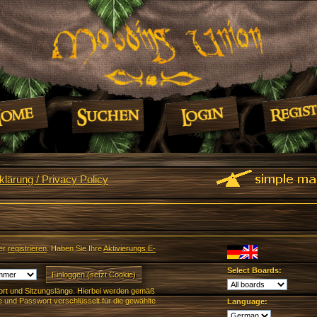
lärung / Privacy Policy
er
registrieren
. Haben Sie Ihre
Aktivierungs E-
Select Boards:
rt und Sitzungslänge. Hierbei werden gemäß
und Passwort verschlüsselt für die gewählte
Language: