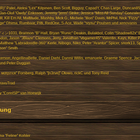
.R)" Patel, Aleksi "Lex" Kilpinen, Ben Scott, Bigguy, CapadY, Chas Large, Duncan85,
Jan-Olof "Owdy" Eriksson, Jeremy "jerm" Strike, Jessica "Miss All Sunday" Gonzale
, Kill Em All, Mattitude, Mashby, Mick G., Michele "Illori" Davis, MrPhil, Nick "Fizzy"
rge" Dhima, Rumbaar, Pitti, RedOne, S-Ace, Wade "sησω" Poulsen und xenovanis
ィン1031, Brannon "B" Hall, Bryan "Runic" Deakin, Bulakbol, Colin "Shadow82x" B
don, Jason "JBlaze" Clemons, Jerry, Jonathan "vbgamer45" Valentin, Kays, Killer P
tthew "Labradoodle-360" Kerle, Nibogo, Niko, Peter "Arantor" Spicer, snork13, Sp
son" Smith
erson, AngellinaBelle, Daniel Diehl, Dannii Willis, emanuele, Graeme Spence, Ja
 und Peter Duggan
є мσηѕтєя" Forsberg, Ralph "[n3rve]" Otowo, rickC und Tony Reid
ravuTrad
y "CoreISP" van Hoewijk
zung
na "Feline" Kohler