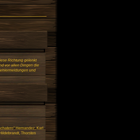
iese Richtung gelenkt
nd vor allen Dingen die
 Fehlermeldungen und
Bachatero" Hernandez, Karl
Hildebrandt, Thorsten