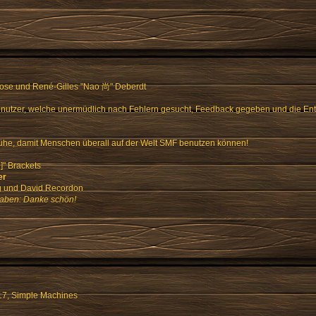
Rose und René-Gilles "Nao 尚" Deberdt
enutzer, welche unermüdlich nach Fehlern gesucht, Feedback gegeben und die En
ühe, damit Menschen überall auf der Welt SMF benutzen können!
" Brackets
er
ng und David Recordon
haben: Danke schön!
17
,
Simple Machines