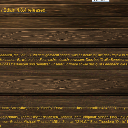
/
Edain 4.8.4 released!
danken, die SMF 2.0 zu dem gemacht haben, was es heute ist; die das Projekt in d
tet haben. Es wäre ohne Euch nicht möglich gewesen. Dies betrifft alle Benutzer u
für das Installieren und Benutzen unserer Software sowie das gute Feedback, die
shom, Amacythe, Jeremy "SleePy" Darwood und Justin "metallica48423" O'Leary
 Antechinus, Bjoern "Bloc" Kristiansen, Hendrik Jan "Compuart" Visser, Juan "Jay
son, Grudge, Michael "Thantos" Miller, Selman "[SiNaN]" Eser, Theodore "Orstio" 
s