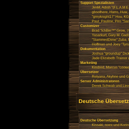
Support Spezialisten
JimM, Adish "(F.L.A.M.E
gbsothere, Harro, Huw, 
"greyknight17" Hou, KGIII
Paul_Pauline, Piro "Sa
Customizer
Brad "IchBin™" Grow, デ
Yasarkurt, Gary M. Gads
"SlammedDime" Zuba, Ma
Hoffman und Joey "Tyrs
Dokumentation
Joshua "groundup" Dick
Jade Elizabeth Trainor
Marketing
Kindred, Marcus "cσσкι
Übersetzer
Relyana, Akyhne und G
Server Administratoren
Derek Schwab und Liro
Deutsche Überset
Deutsche Übersetzung
Kissaki, noex und Korin