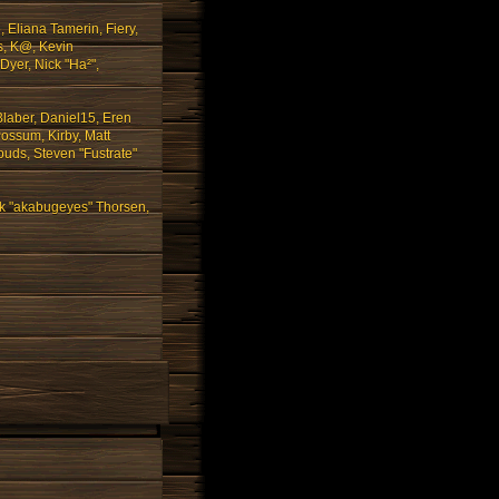
 Eliana Tamerin, Fiery,
s, K@, Kevin
 Dyer, Nick "Ha²",
laber, Daniel15, Eren
ossum, Kirby, Matt
uds, Steven "Fustrate"
ck "akabugeyes" Thorsen,