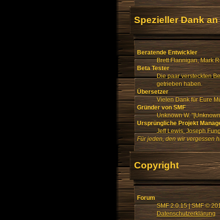
Spezieller Dank an
Beratende Entwickler
Brett Flannigan, Mark 
Beta Tester
Die paar versteckten B
getrieben haben.
Übersetzer
Vielen Dank für Eure M
Gründer von SMF
Unknown W. "[Unknown]
Ursprüngliche Projekt Manag
Jeff Lewis, Joseph Fu
Für jeden, den wir vergessen 
Copyright
Forum
SMF 2.0.15
|
SMF © 20
Datenschutzerklärung