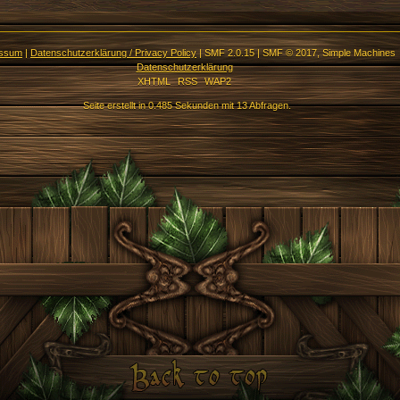
essum
|
Datenschutzerklärung / Privacy Policy
|
SMF 2.0.15
|
SMF © 2017
,
Simple Machines
Datenschutzerklärung
XHTML
RSS
WAP2
Seite erstellt in 0.485 Sekunden mit 13 Abfragen.