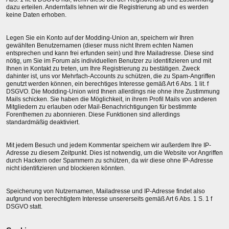
dazu erteilen. Andernfalls lehnen wir die Registrierung ab und es werden
keine Daten erhoben.
Legen Sie ein Konto auf der Modding-Union an, speichern wir Ihren
gewählten Benutzernamen (dieser muss nicht Ihrem echten Namen
entsprechen und kann frei erfunden sein) und Ihre Mailadresse. Diese sind
nötig, um Sie im Forum als individuellen Benutzer zu identifizieren und mit
Ihnen in Kontakt zu treten, um Ihre Registrierung zu bestätigen. Zweck
dahinter ist, uns vor Mehrfach-Accounts zu schützen, die zu Spam-Angriffen
genutzt werden können, ein berechtiges Interesse gemäß Art 6 Abs. 1 lit. f
DSGVO. Die Modding-Union wird Ihnen allerdings nie ohne ihre Zustimmung
Mails schicken. Sie haben die Möglichkeit, in ihrem Profil Mails von anderen
Mitgliedern zu erlauben oder Mail-Benachrichtigungen für bestimmte
Forenthemen zu abonnieren. Diese Funktionen sind allerdings
standardmäßig deaktiviert.
Mit jedem Besuch und jedem Kommentar speichern wir außerdem Ihre IP-
Adresse zu diesem Zeitpunkt. Dies ist notwendig, um die Website vor Angriffen
durch Hackern oder Spammern zu schützen, da wir diese ohne IP-Adresse
nicht identifizieren und blockieren könnten.
Speicherung von Nutzernamen, Mailadresse und IP-Adresse findet also
aufgrund von berechtigtem Interesse unsererseits gemäß Art 6 Abs. 1 S. 1 f
DSGVO statt.