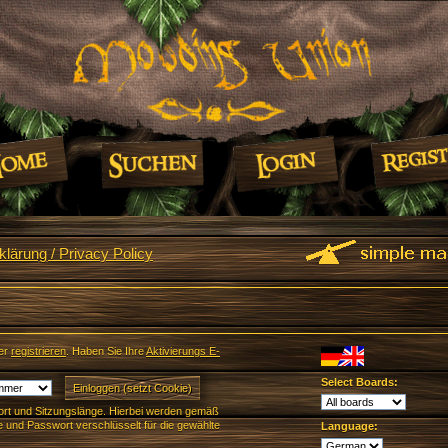
lärung / Privacy Policy
er
registrieren
. Haben Sie Ihre
Aktivierungs E-
Select Boards:
rt und Sitzungslänge. Hierbei werden gemäß
und Passwort verschlüsselt für die gewählte
Language: