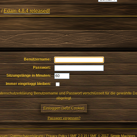
/
Edain 4.8.4 released!
Benutzername:
Passwort:
Sitzungslänge in Minuten:
Immer eingeloggt bleiben:
enschutzerklärung Benutzername und Passwort verschlüsselt für die gewählte D
abgelegt.
Passwort vergessen?
essum
|
Datenschutzerklärung / Privacy Policy
|
SMF 2.0.15
|
SMF © 2017
,
Simple Machines