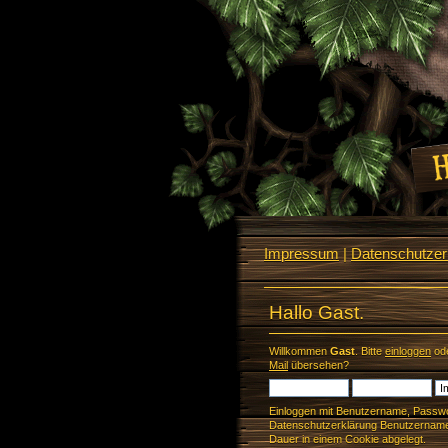
Impressum
|
Datenschutzerk
Hallo Gast.
Willkommen
Gast
. Bitte
einloggen
od
Mail
übersehen?
Einloggen mit Benutzername, Passwo
Datenschutzerklärung Benutzername 
Dauer in einem Cookie abgelegt.