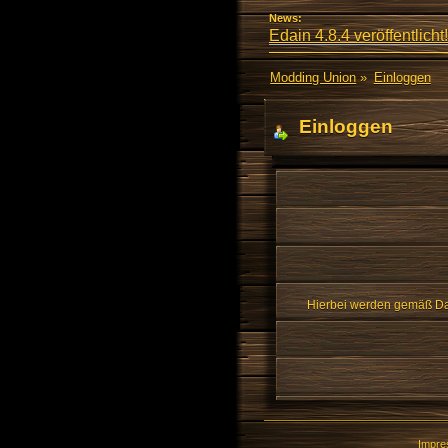
News:
Edain 4.8.4 veröffentlicht!
Modding Union
»
Einloggen
Einloggen
Hierbei werden gemäß Dat
Impr