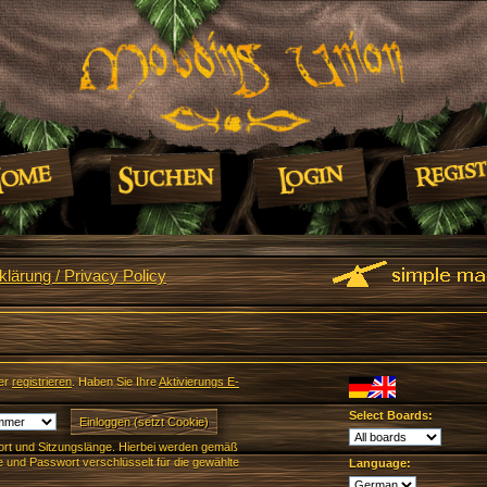
lärung / Privacy Policy
er
registrieren
. Haben Sie Ihre
Aktivierungs E-
Select Boards:
rt und Sitzungslänge. Hierbei werden gemäß
und Passwort verschlüsselt für die gewählte
Language: