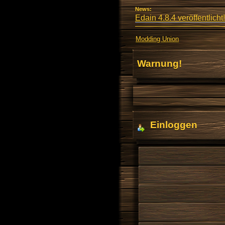
News:
Edain 4.8.4 veröffentlicht!
Modding Union
Warnung!
Einloggen