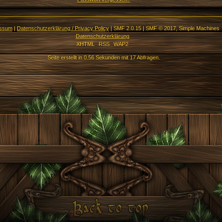
essum
|
Datenschutzerklärung / Privacy Policy
|
SMF 2.0.15
|
SMF © 2017
,
Simple Machines
Datenschutzerklärung
XHTML
RSS
WAP2
Seite erstellt in 0.56 Sekunden mit 17 Abfragen.