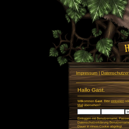
Impressum
|
Datenschutzerk
Hallo Gast.
Willkommen
Gast
. Bitte
einloggen
od
Mail
übersehen?
Einloggen mit Benutzername, Passwo
Datenschutzerklärung Benutzername 
Dauer in einem Cookie abgelegt.