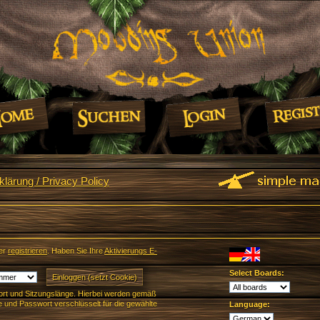
lärung / Privacy Policy
er
registrieren
. Haben Sie Ihre
Aktivierungs E-
Select Boards:
rt und Sitzungslänge. Hierbei werden gemäß
und Passwort verschlüsselt für die gewählte
Language: