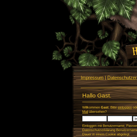
Impressum
|
Datenschutzerk
Hallo Gast.
Willkommen
Gast
. Bitte
einloggen
od
Mail
übersehen?
Einloggen mit Benutzername, Passwo
Datenschutzerklärung Benutzername 
Dauer in einem Cookie abgelegt.