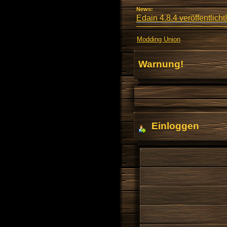
News:
Edain 4.8.4 veröffentlicht!
Modding Union
Warnung!
Einloggen