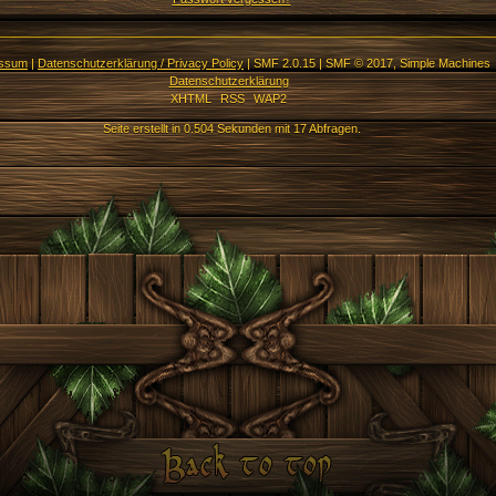
essum
|
Datenschutzerklärung / Privacy Policy
|
SMF 2.0.15
|
SMF © 2017
,
Simple Machines
Datenschutzerklärung
XHTML
RSS
WAP2
Seite erstellt in 0.504 Sekunden mit 17 Abfragen.