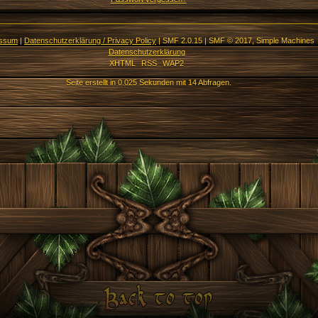
essum
|
Datenschutzerklärung / Privacy Policy
|
SMF 2.0.15
|
SMF © 2017
,
Simple Machines
Datenschutzerklärung
XHTML
RSS
WAP2
Seite erstellt in 0.025 Sekunden mit 14 Abfragen.