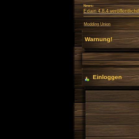
News:
Edain 4.8.4 veröffentlicht!
Modding Union
Warnung!
Einloggen