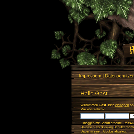
Impressum
|
Datenschutzerk
Hallo Gast.
Willkommen
Gast
. Bitte
einloggen
od
Mail
übersehen?
Einloggen mit Benutzername, Passwo
Datenschutzerklärung Benutzername 
Dauer in einem Cookie abgelegt.