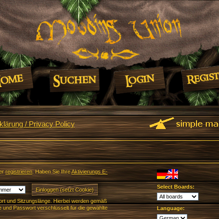
lärung / Privacy Policy
er
registrieren
. Haben Sie Ihre
Aktivierungs E-
Select Boards:
rt und Sitzungslänge. Hierbei werden gemäß
und Passwort verschlüsselt für die gewählte
Language: