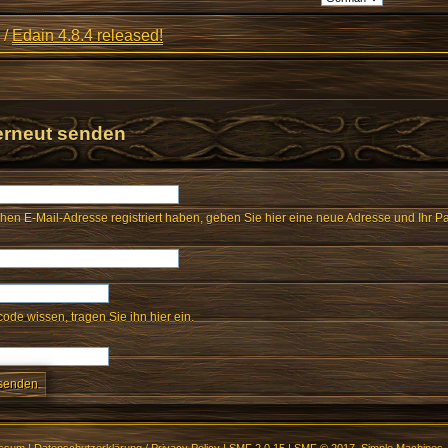
/
Edain 4.8.4 released!
erneut senden
chen E-Mail-Adresse registriert haben, geben Sie hier eine neue Adresse und Ihr Pa
ode wissen, tragen Sie ihn hier ein.
essum
|
Datenschutzerklärung / Privacy Policy
|
SMF 2.0.15
|
SMF © 2017
,
Simple Machines