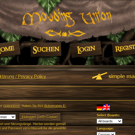
lärung / Privacy Policy
er
registrieren
. Haben Sie Ihre
Aktivierungs E-
Select Boards:
rt und Sitzungslänge. Hierbei werden gemäß
und Passwort verschlüsselt für die gewählte
Language: