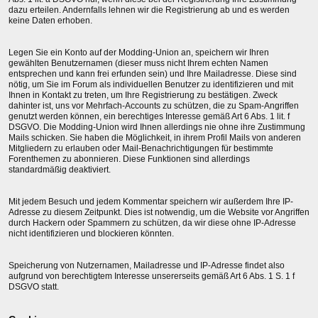
dazu erteilen. Andernfalls lehnen wir die Registrierung ab und es werden
keine Daten erhoben.
Legen Sie ein Konto auf der Modding-Union an, speichern wir Ihren
gewählten Benutzernamen (dieser muss nicht Ihrem echten Namen
entsprechen und kann frei erfunden sein) und Ihre Mailadresse. Diese sind
nötig, um Sie im Forum als individuellen Benutzer zu identifizieren und mit
Ihnen in Kontakt zu treten, um Ihre Registrierung zu bestätigen. Zweck
dahinter ist, uns vor Mehrfach-Accounts zu schützen, die zu Spam-Angriffen
genutzt werden können, ein berechtiges Interesse gemäß Art 6 Abs. 1 lit. f
DSGVO. Die Modding-Union wird Ihnen allerdings nie ohne ihre Zustimmung
Mails schicken. Sie haben die Möglichkeit, in ihrem Profil Mails von anderen
Mitgliedern zu erlauben oder Mail-Benachrichtigungen für bestimmte
Forenthemen zu abonnieren. Diese Funktionen sind allerdings
standardmäßig deaktiviert.
Mit jedem Besuch und jedem Kommentar speichern wir außerdem Ihre IP-
Adresse zu diesem Zeitpunkt. Dies ist notwendig, um die Website vor Angriffen
durch Hackern oder Spammern zu schützen, da wir diese ohne IP-Adresse
nicht identifizieren und blockieren könnten.
Speicherung von Nutzernamen, Mailadresse und IP-Adresse findet also
aufgrund von berechtigtem Interesse unsererseits gemäß Art 6 Abs. 1 S. 1 f
DSGVO statt.