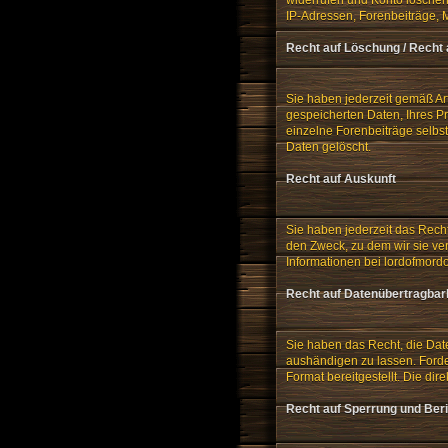
IP-Adressen, Forenbeiträge, 
Recht auf Löschung / Recht
Sie haben jederzeit gemäß Ar
gespeicherten Daten, Ihres Pr
einzelne Forenbeiträge selbs
Daten gelöscht.
Recht auf Auskunft
Sie haben jederzeit das Rech
den Zweck, zu dem wir sie ver
Informationen bei lordofmord
Recht auf Datenübertragbar
Sie haben das Recht, die Date
aushändigen zu lassen. Forde
Format bereitgestellt. Die dir
Recht auf Sperrung und Ber