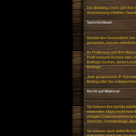
Die Modding-Union gibt Ihre D
Vereinbarung erklärten Zwec
Speicherdauer
Gemäß den Grundsätzen von Da
genannten Zwecke erforderlich
Ihr Profilname und Ihre Maila
Profil manuell löschen oder 
Beiträge löschen, deren Lösch
Beitrage.
Jede gespeicherte IP-Adress
Beitrag oder das entsprechend
Recht auf Widerruf
Sie können Ihre bereits ertei
widerrufen. Dazu reicht eine 
erfolgten Datenverarbeitung b
Adressen, Forenbeiträge, Ma
Sie können auch selbst Ihr Ko
widerrufen und Konto löschen"