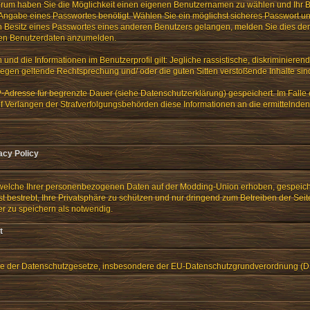
Forum haben Sie die Möglichkeit einen eigenen Benutzernamen zu wählen und Ihr B
e Angabe eines Passwortes benötigt. Wählen Sie ein möglichst sicheres Passwort u
e in Besitz eines Passwortes eines anderen Benutzers gelangen, melden Sie dies dem
emden Benutzerdaten anzumelden.
nd die Informationen im Benutzerprofil gilt: Jegliche rassistische, diskriminieren
gegen geltende Rechtsprechung und/ oder die guten Sitten verstoßende Inhalte sind 
IP-Adresse für begrenzte Dauer (siehe Datenschutzerklärung) gespeichert. Im Falle
 Verlangen der Strafverfolgungsbehörden diese Informationen an die ermittelnde
acy Policy
 welche Ihrer personenbezogenen Daten auf der Modding-Union erhoben, gespeiche
 bestrebt, Ihre Privatsphäre zu schützen und nur dringend zum Betreiben der Seit
er zu speichern als notwendig.
t
nne der Datenschutzgesetze, insbesondere der EU-Datenschutzgrundverordnung (D