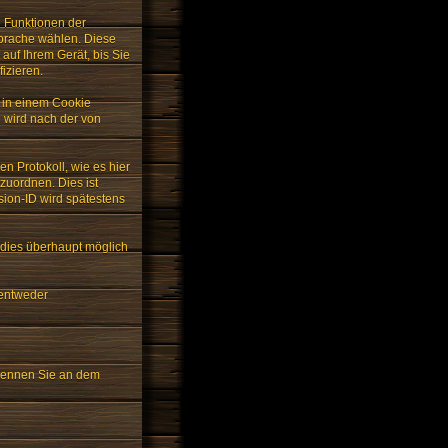
e Funktionen der
Sprache wählen. Diese
auf Ihrem Gerät, bis Sie
izieren.
t in einem Cookie
 wird nach der von
n Protokoll, wie es hier
zuordnen. Dies ist
ion-ID wird spätestens
 dies überhaupt möglich
 entweder
erkennen Sie an dem