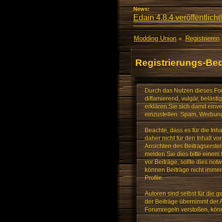
News:
Edain 4.8.4 veröffentlicht!
Modding Union
»
Registrieren
Registrierungs-Be
Durch das Nutzen dieses Foru
diffamierend, vulgär, beläst
erklären Sie sich damit ein
einzustellen. Spam, Werbung,
Beachte, dass es für die Inha
daher nicht für den Inhalt 
Ansichten des Beitragserstel
melden Sie dies bitte einem
vor Beiträge, sollte dies no
können Beiträge nicht immer 
Profile.
Autoren sind selbst für die g
der Beiträge übernimmt der 
Forumregeln verstoßen, kön