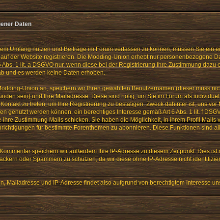
ener Daten
lem Umfang nutzen und Beiträge im Forum verfassen zu können, müssen Sie ein e
auf der Website registrieren. Die Modding-Union erhebt nur personenbezogene Dat
 Abs. 1 lit. a DSGVO nur, wenn diese bei der Registrierung Ihre Zustimmung dazu er
 ab und es werden keine Daten erhoben.
 Modding-Union an, speichern wir Ihren gewählten Benutzernamen (dieser muss ni
unden sein) und Ihre Mailadresse. Diese sind nötig, um Sie im Forum als individue
n Kontakt zu treten, um Ihre Registrierung zu bestätigen. Zweck dahinter ist, uns v
fen genutzt werden können, ein berechtiges Interesse gemäß Art 6 Abs. 1 lit. f D
e ihre Zustimmung Mails schicken. Sie haben die Möglichkeit, in ihrem Profil Mails
richtigungen für bestimmte Forenthemen zu abonnieren. Diese Funktionen sind a
ommentar speichern wir außerdem Ihre IP-Adresse zu diesem Zeitpunkt. Dies ist 
ackern oder Spammern zu schützen, da wir diese ohne IP-Adresse nicht identifizie
 Mailadresse und IP-Adresse findet also aufgrund von berechtigtem Interesse uns