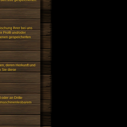
öschung Ihrer bei uns
r Profil und/oder
ndenen gespeicherten
ten, deren Herkunft und
n Sie diese
 oder an Dritte
in maschinenlesbarem