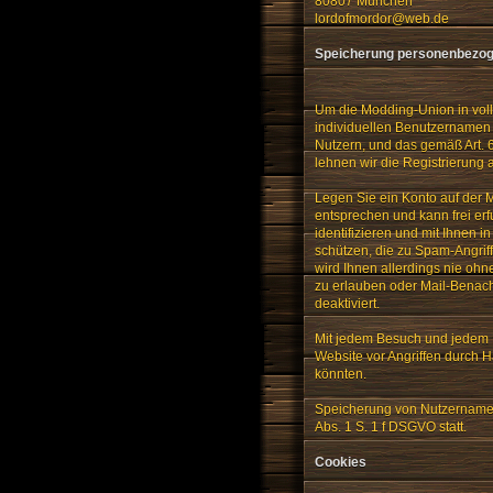
80807 München
lordofmordor@web.de
Speicherung personenbezog
Um die Modding-Union in vol
individuellen Benutzernamen 
Nutzern, und das gemäß Art. 6
lehnen wir die Registrierung
Legen Sie ein Konto auf der
entsprechen und kann frei erf
identifizieren und mit Ihnen i
schützen, die zu Spam-Angrif
wird Ihnen allerdings nie ohn
zu erlauben oder Mail-Benach
deaktiviert.
Mit jedem Besuch und jedem K
Website vor Angriffen durch H
könnten.
Speicherung von Nutzernamen,
Abs. 1 S. 1 f DSGVO statt.
Cookies