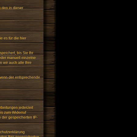
u den in dieser
es für die hier
eichert, bis Sie Ihr
eder manuell einzelne
n wir auch alle Ihre
 wenn der entsprechende
rbeitungen jederzeit
bis zum Widerruf
e der gespeicherten IP-
schutzerklärung
erden Ihre gespeicherten