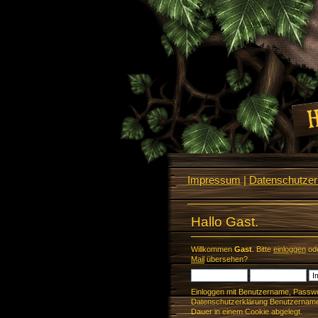
Impressum
|
Datenschutzerk
Hallo Gast.
Willkommen
Gast
. Bitte
einloggen
od
Mail
übersehen?
Einloggen mit Benutzername, Passwo
Datenschutzerklärung Benutzername 
Dauer in einem Cookie abgelegt.