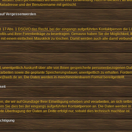
Mailadresse und der Benutzername mit gelöscht.
 auf Vergessenwerden
t. 17 Abs. 1 DSGVO das Recht, bei der eingangs aufgeführten Kontaktperson die L
ofils und Ihrer Forenbeiträge zu beantragen. Genauso haben Sie die Möglichkeit, Ih
t mit einem einfachen Mausklick zu löschen. Damit werden auch alle damit verbu
t, unentgeltlich Auskunft über alle von Ihnen gespeicherte personenbezogenen Da
arbeiten sowie die geplante Speicherungsdauer, unentgeltlich zu erhalten. Forder
or@web.de an. Die Daten werden in maschinenlesbarem Format bereitgestellt.
keit
n, die wir auf Grundlage Ihrer Einwilligung erheben und verarbeiten, an sich selbst
rn Sie dies bei der eingangs aufgeführten Kontaktperson an. Die Daten werden 
ekte Übertragung der Daten an Dritte erfolgt nur, sobald dies technisch machbar ist.
ichtigung