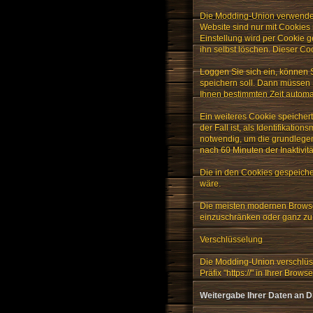
Die Modding-Union verwendet 
Website sind nur mit Cookies
Einstellung wird per Cookie g
ihn selbst löschen. Dieser Co
Loggen Sie sich ein, können 
speichern soll. Dann müssen 
Ihnen bestimmten Zeit automa
Ein weiteres Cookie speicher
der Fall ist, als Identifika
notwendig, um die grundlegen
nach 60 Minuten der Inaktivit
Die in den Cookies gespeiche
wäre.
Die meisten modernen Browse
einzuschränken oder ganz zu 
Verschlüsselung
Die Modding-Union verschlüsse
Präfix "https://" in Ihrer Brows
Weitergabe Ihrer Daten an Dr