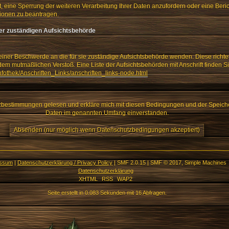
, eine Sperrung der weiteren Verarbeitung Ihrer Daten anzufordern oder eine Beric
ionen zu beantragen.
er zuständigen Aufsichtsbehörde
 einer Beschwerde an die für sie zuständige Aufsichtsbehörde wenden. Diese richte
dem mutmaßlichen Verstoß. Eine Liste der Aufsichtsbehörden mit Anschrift finden Si
nfothek/Anschriften_Links/anschriften_links-node.html
tzbestimmungen gelesen und erkläre mich mit diesen Bedingungen und der Speich
Daten im genannten Umfang einverstanden.
essum
|
Datenschutzerklärung / Privacy Policy
|
SMF 2.0.15
|
SMF © 2017
,
Simple Machines
Datenschutzerklärung
XHTML
RSS
WAP2
Seite erstellt in 0.083 Sekunden mit 16 Abfragen.