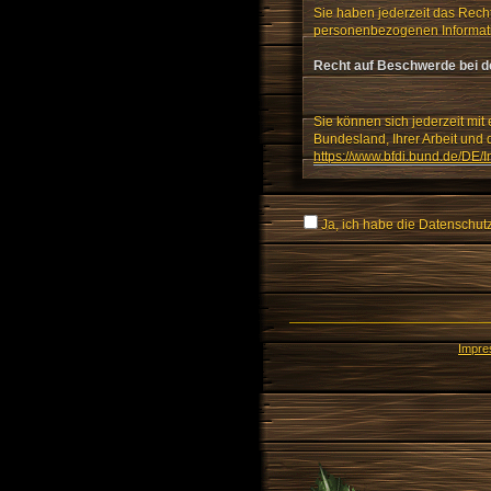
Sie haben jederzeit das Recht
personenbezogenen Informat
Recht auf Beschwerde bei d
Sie können sich jederzeit mit
Bundesland, Ihrer Arbeit und 
https://www.bfdi.bund.de/DE/I
Ja, ich habe die Datenschu
Impr