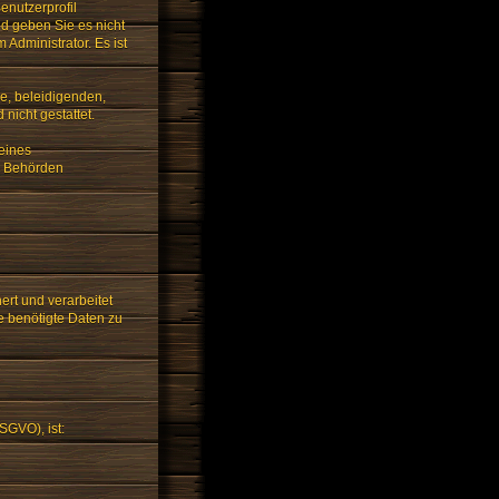
enutzerprofil
nd geben Sie es nicht
 Administrator. Es ist
de, beleidigenden,
nicht gestattet.
 eines
n Behörden
rt und verarbeitet
e benötigte Daten zu
SGVO), ist: