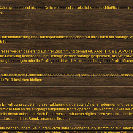
aten grundlegend nicht an Dritte weiter und verarbeitet sie ausschließlich intern z
ken.
tenminimierung und Datensparsamkeit speichern wir Ihre Daten nur solange, wie 
 ist.
dresse werden basierend auf Ihrer Zustimmung gemäß Art. 6 Abs. 1 lit. a DSGVO gesp
eine Löschung beantragen. Ihre Beiträge werden solange gespeichert, bis Sie entw
ung beantragen oder Ihr Profil gelöscht wird. Mit der Löschung Ihres Profils lösche
e wird nach dem Grundsatz der Datenminimierung nach 30 Tagen gelöscht, selbst
e Profil bestehen bleiben.
lte Einwilligung zu den in dieser Erklärung dargelegten Datenerhebungen und -vera
formlose Mail an die eingangs aufgeführte Kontaktperson. Die Rechtmäßigkeit der 
leibt davon unberührt. Nach Erhalt werden wir unverzüglich ihren Account inklusiv
iladresse und des Benutzernamens löschen.
nto löschen, indem Sie in Ihrem Profil unter "Aktionen" auf "Zustimmung zur Daten
 klicken. Dies gilt ebenfalls als Widerruf Ihrer Zustimmung. Auch in diesem Fall w