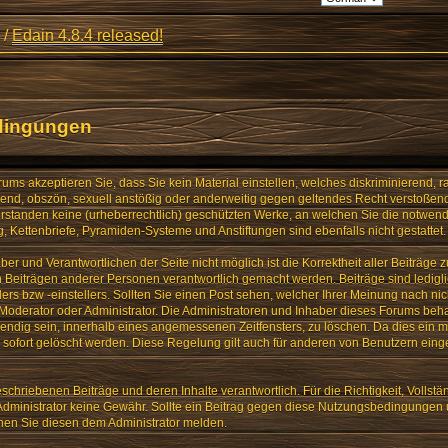
/
Edain 4.8.4 released!
dingungen
ms akzeptieren Sie, dass Sie kein Material einstellen, welches diskriminierend, ra
igend, obszön, sexuell anstößig oder anderweitig gegen geltendes Recht verstoßend
verstanden keine (urheberrechtlich) geschützten Werke, an welchen Sie die notwe
 Kettenbriefe, Pyramiden-Systeme und Anstiftungen sind ebenfalls nicht gestattet.
ber und Verantwortlichen der Seite nicht möglich ist die Korrektheit aller Beiträge 
von Beiträgen anderer Personen verantwortlich gemacht werden. Beiträge sind ledig
lers bzw -einstellers. Sollten Sie einen Post sehen, welcher Ihrer Meinung nach nic
 Moderator oder Administrator. Die Administratoren und Inhaber dieses Forums beh
twendig sein, innerhalb eines angemessenen Zeitfensters, zu löschen. Da dies ein m
sofort gelöscht werden. Diese Regelung gilt auch für anderen von Benutzern einges
eschriebenen Beiträge und deren Inhalte verantwortlich. Für die Richtigkeit, Vollstän
Administrator keine Gewähr. Sollte ein Beitrag gegen diese Nutzungsbedingungen 
nen Sie diesen dem Administrator melden.