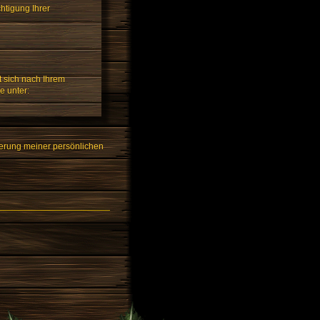
htigung Ihrer
t sich nach Ihrem
e unter:
erung meiner persönlichen