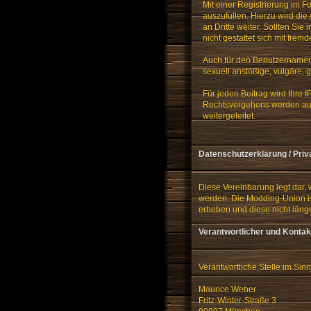
Mit einer Registrierung im 
auszufüllen. Hierzu wird di
an Dritte weiter. Sollten Si
nicht gestattet sich mit fr
Auch für den Benutzernamen u
sexuell anstößige, vulgäre, 
Für jeden Beitrag wird Ihre 
Rechtsvergehens werden auf
weitergeleitet.
Datenschutzerklärung / Priv
Diese Vereinbarung legt dar,
werden. Die Modding-Union ist
erheben und diese nicht läng
Verantwortlicher und Kontak
Verantwortliche Stelle im Si
Maurice Weber
Fritz-Winter-Straße 3