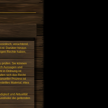
ssistisch, verachtend,
 ist. Darüber hinaus
ndigen Rechte haben,
zu prüfen. Sie können
lich Aussagen und
ht in Ordnung ist
alten sich das Recht
anueller Prozess ist
telltes Material, etwa
digkeit und Aktualität
und/oder die geltenden