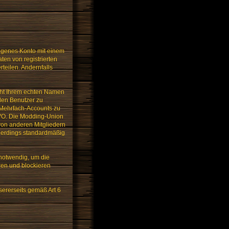
igenes Konto mit einem
en von registrierten
teilen. Andernfalls
cht Ihrem echten Namen
llen Benutzer zu
or Mehrfach-Accounts zu
SGVO. Die Modding-Union
 von anderen Mitgliedern
llerdings standardmäßig
notwendig, um die
ren und blockieren
ererseits gemäß Art 6