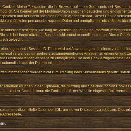
Cookies, kleine Textdateien, die Ihr Browser auf ihrem Gerät speichert. Bestimmt
 möglich. Sie können auf der Modding-Union zwischen deutscher und englischer 
espeichert und bei Ihrem nächsten Besuch wieder erkannt. Dieser Cookie verbleibt 
okie enthält keine personenbezogenen Daten und ermöglicht es nicht, Sie zu identif
Sie außerdem festlegen, wie lang die Website Ihr Login und Passwort verschlüssel
Sie sich bei Ihrem nächsten Besuch nicht erneut manuell anmelden. Dieser Cookie
tisch gelöscht.
t eine sogenannte Session-ID. Diese wird bei Anwendungen mit einem zustandslose
tionsmerkmal verwendet, um mehrere zusammengehörige Anfragen zu erkennen und zu
de Funktionalität der Webseite zu ermöglichen. Die dem Cookie zugeordnete Sess
ät automatisch aus der Datenbank entfernt.
rten Informationen werden nicht zum Tracking Ihres Surfverhaltens genutzt, sofern
r erlauben es Ihnen in den Optionen, die Nutzung und Speicherung von Cookies
unterbinden. Dadurch kann die Funktionalität der Website eingeschränkt werden.
lt an uns übermittelte Daten per SSL, um sie vor Drittzugriff zu schützen. Dies 
er-Adresszeile.
itte