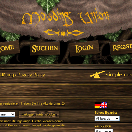
lärung / Privacy Policy
er
registrieren
. Haben Sie Ihre
Aktivierungs E-
Select Boards:
rt und Sitzungslänge. Hierbei werden gemäß
und Passwort verschlüsselt für die gewählte
Language: