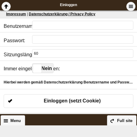
Einloggen
Impressum
|
Datenschutzerklärung / Privacy Policy
Benutzername:
Passwort:
Sitzungslänge in Minuten:
Ja
Nein
Immer eingeloggt bleiben:
Hierbei werden gemäß Datenschutzerklärung Benutzername und Passwort verschlüsselt für die gewählte Dauer in einem Cookie abgelegt.
Einloggen (setzt Cookie)
Menu
Full site