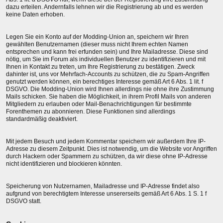
dazu erteilen. Andernfalls lehnen wir die Registrierung ab und es werden
keine Daten erhoben.
Legen Sie ein Konto auf der Modding-Union an, speichern wir Ihren
gewählten Benutzernamen (dieser muss nicht Ihrem echten Namen
entsprechen und kann frei erfunden sein) und Ihre Mailadresse. Diese sind
nötig, um Sie im Forum als individuellen Benutzer zu identifizieren und mit
Ihnen in Kontakt zu treten, um Ihre Registrierung zu bestätigen. Zweck
dahinter ist, uns vor Mehrfach-Accounts zu schützen, die zu Spam-Angriffen
genutzt werden können, ein berechtiges Interesse gemäß Art 6 Abs. 1 lit. f
DSGVO. Die Modding-Union wird Ihnen allerdings nie ohne ihre Zustimmung
Mails schicken. Sie haben die Möglichkeit, in ihrem Profil Mails von anderen
Mitgliedern zu erlauben oder Mail-Benachrichtigungen für bestimmte
Forenthemen zu abonnieren. Diese Funktionen sind allerdings
standardmäßig deaktiviert.
Mit jedem Besuch und jedem Kommentar speichern wir außerdem Ihre IP-
Adresse zu diesem Zeitpunkt. Dies ist notwendig, um die Website vor Angriffen
durch Hackern oder Spammern zu schützen, da wir diese ohne IP-Adresse
nicht identifizieren und blockieren könnten.
Speicherung von Nutzernamen, Mailadresse und IP-Adresse findet also
aufgrund von berechtigtem Interesse unsererseits gemäß Art 6 Abs. 1 S. 1 f
DSGVO statt.