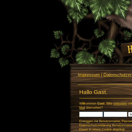
Impressum
|
Datenschutzerk
Hallo Gast.
Willkommen
Gast
. Bitte
einloggen
od
Mail
übersehen?
Einloggen mit Benutzername, Passwo
Datenschutzerklärung Benutzername 
Dauer in einem Cookie abgelegt.