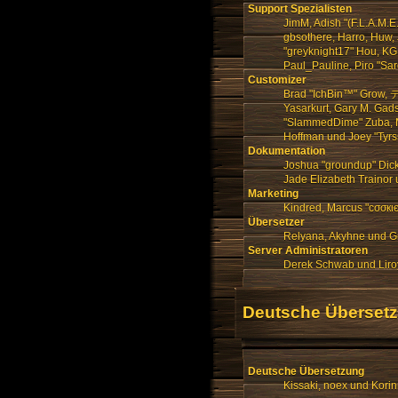
Support Spezialisten
JimM, Adish "(F.L.A.M.E
gbsothere, Harro, Huw, 
"greyknight17" Hou, KGIII
Paul_Pauline, Piro "Sa
Customizer
Brad "IchBin™" Grow, デ
Yasarkurt, Gary M. Gads
"SlammedDime" Zuba, Ma
Hoffman und Joey "Tyrs
Dokumentation
Joshua "groundup" Dick
Jade Elizabeth Trainor
Marketing
Kindred, Marcus "cσσкι
Übersetzer
Relyana, Akyhne und G
Server Administratoren
Derek Schwab und Liro
Deutsche Überset
Deutsche Übersetzung
Kissaki, noex und Korin