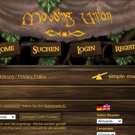
lärung / Privacy Policy
er
registrieren
. Haben Sie Ihre
Aktivierungs E-
Select Boards:
rt und Sitzungslänge. Hierbei werden gemäß
und Passwort verschlüsselt für die gewählte
Language: