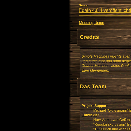
News:
Edain 4.8.4 veröffentlicht!
Modding Union
Credits
Simple Machines möchte allen 
und durch dick und dünn beglei
Charter Member - vielen Dank 
Eure Meinungen.
Das Team
Projekt Support
Michael "Oldiesmann" E
Entwickler
Norv, Aaron van Geffen,
"RegularExpression" Ben
"TE" Eurich und winrule