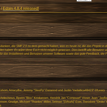
/
Edain 4.8.4 released!
danken, die SMF 2.0 zu dem gemacht haben, was es heute ist; die das Projekt in d
tet haben. Es wäre ohne Euch nicht möglich gewesen. Dies betrifft alle Benutzer u
für das Installieren und Benutzen unserer Software sowie das gute Feedback, die
shom, Amacythe, Jeremy "SleePy" Darwood und Justin "metallica48423" O'Leary
 Antechinus, Bjoern "Bloc" Kristiansen, Hendrik Jan "Compuart" Visser, Juan "Jay
son, Grudge, Michael "Thantos" Miller, Selman "[SiNaN]" Eser, Theodore "Orstio" 
s