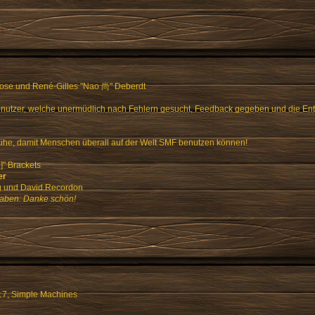
Rose und René-Gilles "Nao 尚" Deberdt
enutzer, welche unermüdlich nach Fehlern gesucht, Feedback gegeben und die En
ühe, damit Menschen überall auf der Welt SMF benutzen können!
" Brackets
er
ng und David Recordon
haben: Danke schön!
17
,
Simple Machines