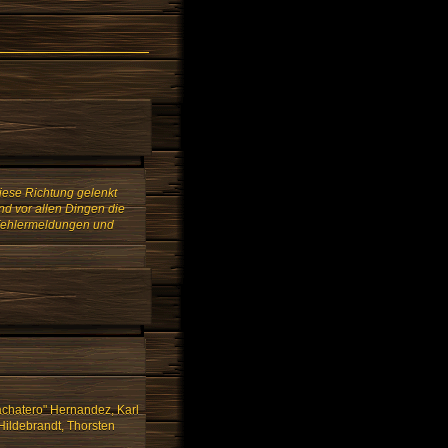
iese Richtung gelenkt
nd vor allen Dingen die
 Fehlermeldungen und
Bachatero" Hernandez, Karl
Hildebrandt, Thorsten