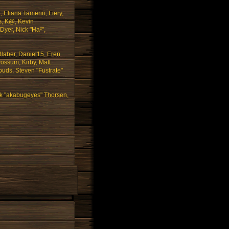
 Eliana Tamerin, Fiery,
s, K@, Kevin
 Dyer, Nick "Ha²",
laber, Daniel15, Eren
ossum, Kirby, Matt
uds, Steven "Fustrate"
ck "akabugeyes" Thorsen,