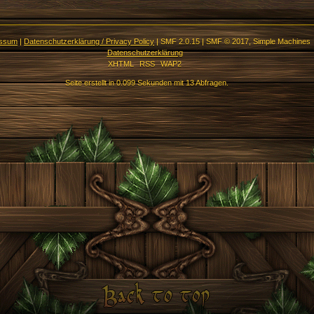
essum
|
Datenschutzerklärung / Privacy Policy
|
SMF 2.0.15
|
SMF © 2017
,
Simple Machines
Datenschutzerklärung
XHTML
RSS
WAP2
Seite erstellt in 0.099 Sekunden mit 13 Abfragen.