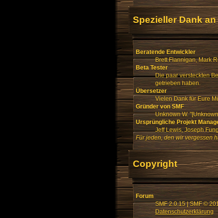
Spezieller Dank an
Beratende Entwickler
Brett Flannigan, Mark 
Beta Tester
Die paar versteckten B
getrieben haben.
Übersetzer
Vielen Dank für Eure M
Gründer von SMF
Unknown W. "[Unknown]
Ursprüngliche Projekt Manag
Jeff Lewis, Joseph Fu
Für jeden, den wir vergessen 
Copyright
Forum
SMF 2.0.15
|
SMF © 20
Datenschutzerklärung