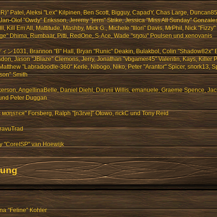
.R)" Patel, Aleksi "Lex" Kilpinen, Ben Scott, Bigguy, CapadY, Chas Large, Duncan85,
Jan-Olof "Owdy" Eriksson, Jeremy "jerm" Strike, Jessica "Miss All Sunday" Gonzale
, Kill Em All, Mattitude, Mashby, Mick G., Michele "Illori" Davis, MrPhil, Nick "Fizzy"
rge" Dhima, Rumbaar, Pitti, RedOne, S-Ace, Wade "sησω" Poulsen und xenovanis
ィン1031, Brannon "B" Hall, Bryan "Runic" Deakin, Bulakbol, Colin "Shadow82x" B
don, Jason "JBlaze" Clemons, Jerry, Jonathan "vbgamer45" Valentin, Kays, Killer P
tthew "Labradoodle-360" Kerle, Nibogo, Niko, Peter "Arantor" Spicer, snork13, Sp
son" Smith
erson, AngellinaBelle, Daniel Diehl, Dannii Willis, emanuele, Graeme Spence, Ja
 und Peter Duggan
є мσηѕтєя" Forsberg, Ralph "[n3rve]" Otowo, rickC und Tony Reid
ravuTrad
y "CoreISP" van Hoewijk
zung
na "Feline" Kohler