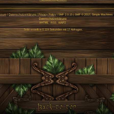
essum
|
Datenschutzerklärung / Privacy Policy
|
SMF 2.0.15
|
SMF © 2017
,
Simple Machines
Datenschutzerklärung
XHTML
RSS
WAP2
Seite erstellt in 0.119 Sekunden mit 17 Abfragen.