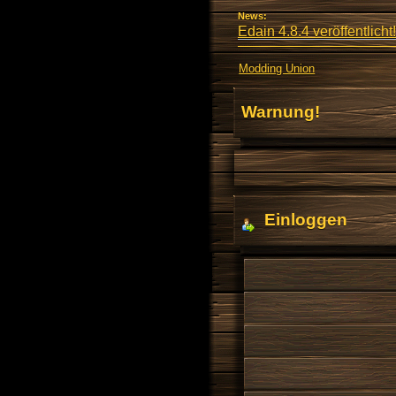
News:
Edain 4.8.4 veröffentlicht!
Modding Union
Warnung!
Einloggen