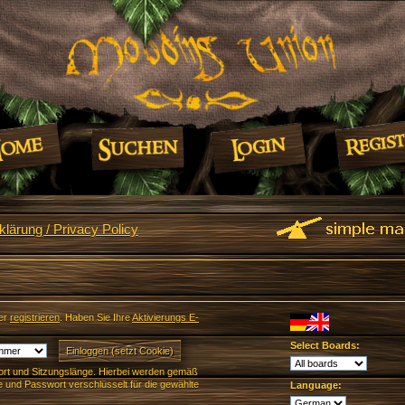
lärung / Privacy Policy
er
registrieren
. Haben Sie Ihre
Aktivierungs E-
Select Boards:
rt und Sitzungslänge. Hierbei werden gemäß
und Passwort verschlüsselt für die gewählte
Language: