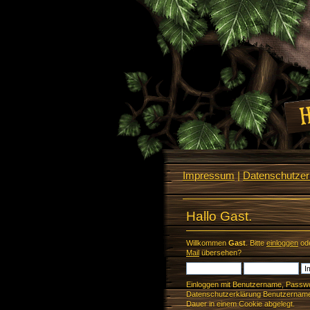
Impressum
|
Datenschutzerk
Hallo Gast.
Willkommen
Gast
. Bitte
einloggen
od
Mail
übersehen?
Einloggen mit Benutzername, Passwo
Datenschutzerklärung Benutzername 
Dauer in einem Cookie abgelegt.