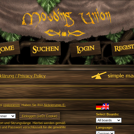
lärung / Privacy Policy
er
registrieren
. Haben Sie Ihre
Aktivierungs E-
Select Boards:
rt und Sitzungslänge. Hierbei werden gemäß
und Passwort verschlüsselt für die gewählte
Language: