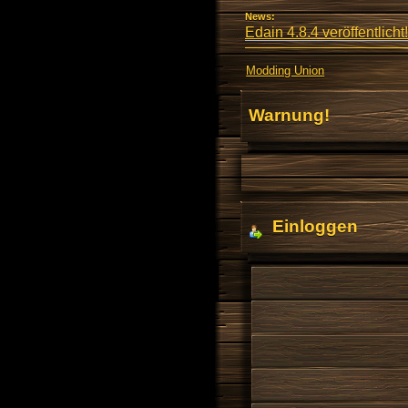
News:
Edain 4.8.4 veröffentlicht!
Modding Union
Warnung!
Einloggen