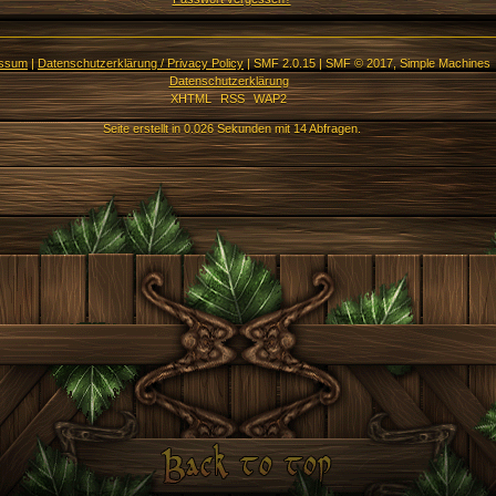
essum
|
Datenschutzerklärung / Privacy Policy
|
SMF 2.0.15
|
SMF © 2017
,
Simple Machines
Datenschutzerklärung
XHTML
RSS
WAP2
Seite erstellt in 0.026 Sekunden mit 14 Abfragen.