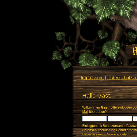
Impressum
|
Datenschutzerk
Hallo Gast.
Willkommen
Gast
. Bitte
einloggen
od
Mail
übersehen?
Einloggen mit Benutzername, Passwo
Datenschutzerklärung Benutzername 
Dauer in einem Cookie abgelegt.