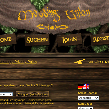
lärung / Privacy Policy
er
registrieren
. Haben Sie Ihre
Aktivierungs E-
Select Boards:
rt und Sitzungslänge. Hierbei werden gemäß
und Passwort verschlüsselt für die gewählte
Language: