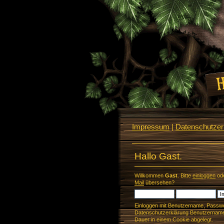
Impressum
|
Datenschutzerk
Hallo Gast.
Willkommen
Gast
. Bitte
einloggen
od
Mail
übersehen?
Einloggen mit Benutzername, Passwo
Datenschutzerklärung Benutzername 
Dauer in einem Cookie abgelegt.