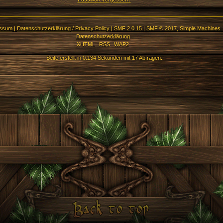
essum
|
Datenschutzerklärung / Privacy Policy
|
SMF 2.0.15
|
SMF © 2017
,
Simple Machines
Datenschutzerklärung
XHTML
RSS
WAP2
Seite erstellt in 0.134 Sekunden mit 17 Abfragen.