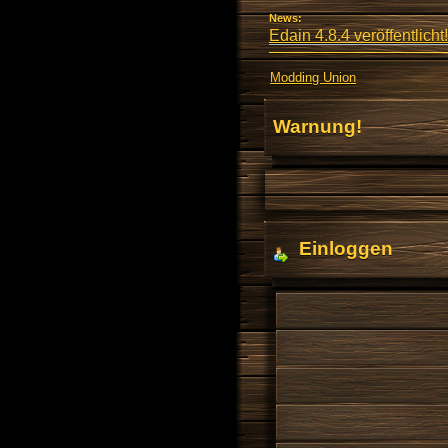
News:
Edain 4.8.4 veröffentlicht!
Modding Union
Warnung!
Einloggen