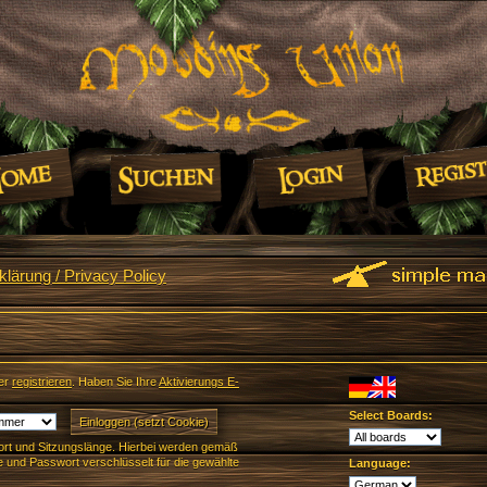
lärung / Privacy Policy
er
registrieren
. Haben Sie Ihre
Aktivierungs E-
Select Boards:
rt und Sitzungslänge. Hierbei werden gemäß
und Passwort verschlüsselt für die gewählte
Language: