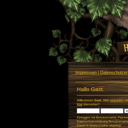
Impressum
|
Datenschutzerk
Hallo Gast.
Willkommen
Gast
. Bitte
einloggen
od
Mail
übersehen?
Einloggen mit Benutzername, Passwo
Datenschutzerklärung Benutzername 
Dauer in einem Cookie abgelegt.