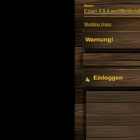
News:
Edain 4.8.4 veröffentlicht!
Modding Union
Warnung!
Einloggen