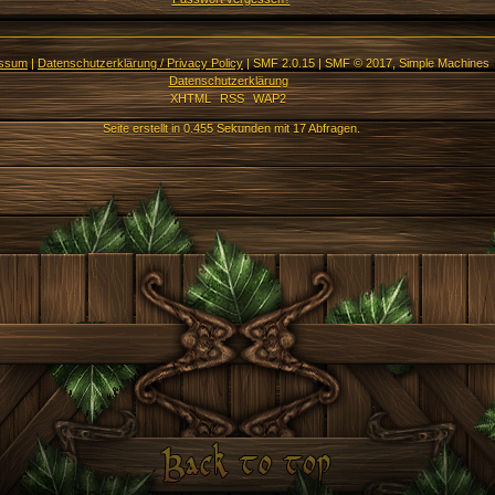
essum
|
Datenschutzerklärung / Privacy Policy
|
SMF 2.0.15
|
SMF © 2017
,
Simple Machines
Datenschutzerklärung
XHTML
RSS
WAP2
Seite erstellt in 0.455 Sekunden mit 17 Abfragen.