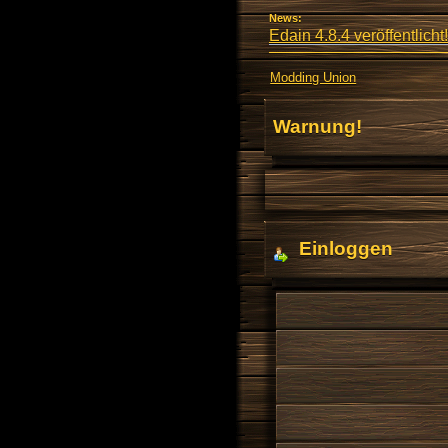
News:
Edain 4.8.4 veröffentlicht!
Modding Union
Warnung!
Einloggen