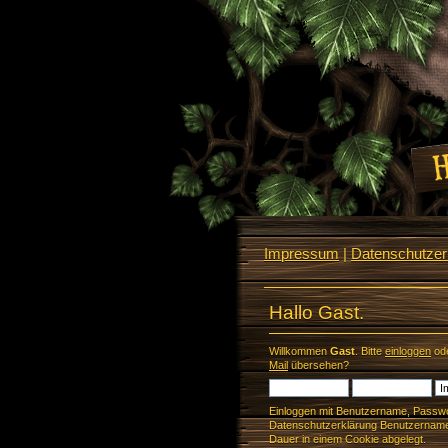
Impressum
|
Datenschutzerk
Hallo Gast.
Willkommen
Gast
. Bitte
einloggen
od
Mail
übersehen?
Einloggen mit Benutzername, Passwo
Datenschutzerklärung Benutzername 
Dauer in einem Cookie abgelegt.