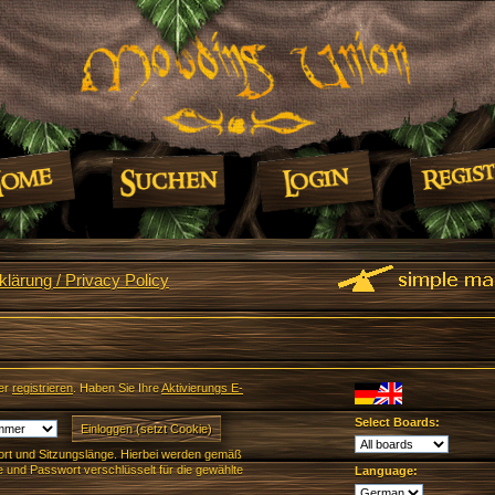
lärung / Privacy Policy
er
registrieren
. Haben Sie Ihre
Aktivierungs E-
Select Boards:
rt und Sitzungslänge. Hierbei werden gemäß
und Passwort verschlüsselt für die gewählte
Language: