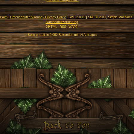
essum
|
Datenschutzerklärung / Privacy Policy
|
SMF 2.0.15
|
SMF © 2017
,
Simple Machines
Datenschutzerklärung
XHTML
RSS
WAP2
Seite erstellt in 0.052 Sekunden mit 14 Abfragen.