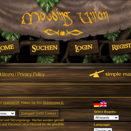
lärung / Privacy Policy
er
registrieren
. Haben Sie Ihre
Aktivierungs E-
Select Boards:
rt und Sitzungslänge. Hierbei werden gemäß
und Passwort verschlüsselt für die gewählte
Language: