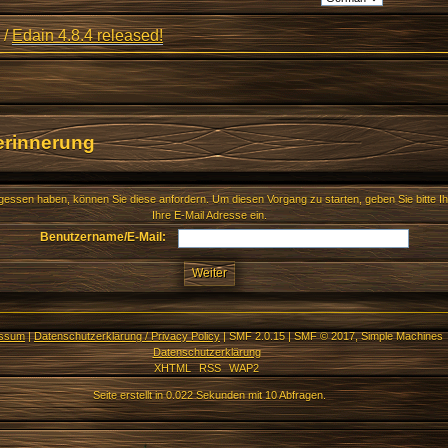
/
Edain 4.8.4 released!
erinnerung
gessen haben, können Sie diese anfordern. Um diesen Vorgang zu starten, geben Sie bitte 
Ihre E-Mail Adresse ein.
Benutzername/E-Mail:
essum
|
Datenschutzerklärung / Privacy Policy
|
SMF 2.0.15
|
SMF © 2017
,
Simple Machines
Datenschutzerklärung
XHTML
RSS
WAP2
Seite erstellt in 0.022 Sekunden mit 10 Abfragen.