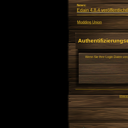
News:
Edain 4.8.4 veröffentlicht!
Modding Union
Authentifizierungs
Wenn Sie Ihre Login Daten ver
Impr