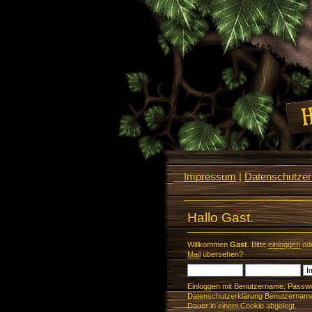
Impressum
|
Datenschutzerk
Hallo Gast.
Willkommen
Gast
. Bitte
einloggen
od
Mail
übersehen?
Einloggen mit Benutzername, Passwo
Datenschutzerklärung Benutzername 
Dauer in einem Cookie abgelegt.