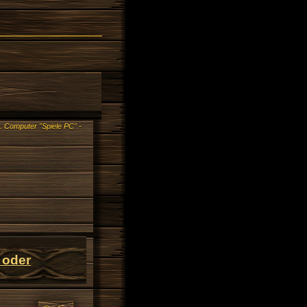
.
Computer "Spiele PC" -
 oder