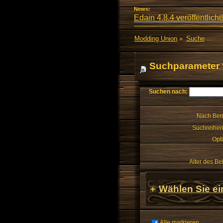
News:
Edain 4.8.4 veröffentlicht!
Modding Union
»
Suche
Suchparameter 
Suchen nach:
Nach Ben
Suchreihen
Opt
Alter des Be
Wählen Sie ei
Alle markieren