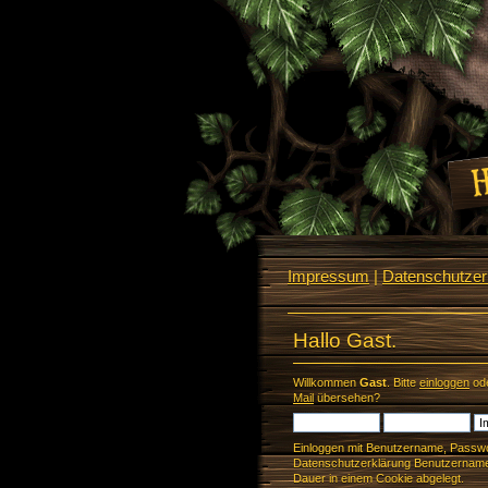
Impressum
|
Datenschutzerk
Hallo Gast.
Willkommen
Gast
. Bitte
einloggen
od
Mail
übersehen?
Einloggen mit Benutzername, Passwo
Datenschutzerklärung Benutzername 
Dauer in einem Cookie abgelegt.