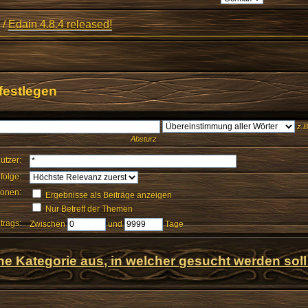
/
Edain 4.8.4 released!
festlegen
z.B
Absturz
utzer:
folge:
ionen:
Ergebnisse als Beiträge anzeigen
Nur Betreff der Themen
itrags:
Zwischen
und
Tage
ne Kategorie aus, in welcher gesucht werden soll