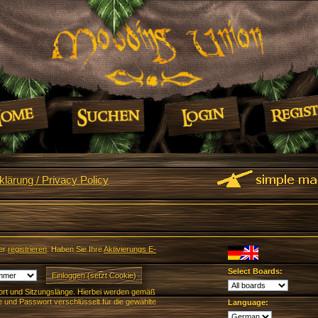
lärung / Privacy Policy
er
registrieren
. Haben Sie Ihre
Aktivierungs E-
Select Boards:
rt und Sitzungslänge. Hierbei werden gemäß
und Passwort verschlüsselt für die gewählte
Language: