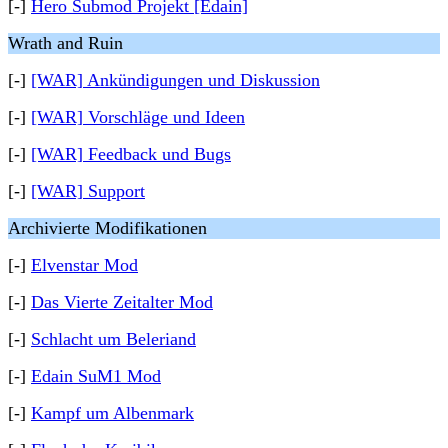
[-]
Hero Submod Projekt [Edain]
Wrath and Ruin
[-]
[WAR] Ankündigungen und Diskussion
[-]
[WAR] Vorschläge und Ideen
[-]
[WAR] Feedback und Bugs
[-]
[WAR] Support
Archivierte Modifikationen
[-]
Elvenstar Mod
[-]
Das Vierte Zeitalter Mod
[-]
Schlacht um Beleriand
[-]
Edain SuM1 Mod
[-]
Kampf um Albenmark