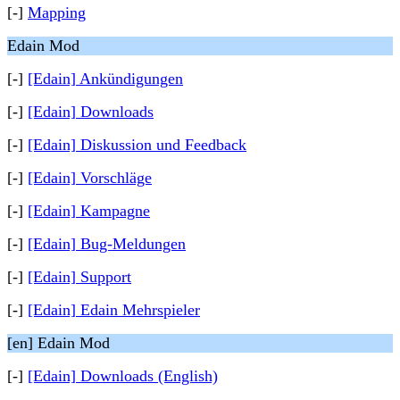
[-]
Mapping
Edain Mod
[-]
[Edain] Ankündigungen
[-]
[Edain] Downloads
[-]
[Edain] Diskussion und Feedback
[-]
[Edain] Vorschläge
[-]
[Edain] Kampagne
[-]
[Edain] Bug-Meldungen
[-]
[Edain] Support
[-]
[Edain] Edain Mehrspieler
[en] Edain Mod
[-]
[Edain] Downloads (English)