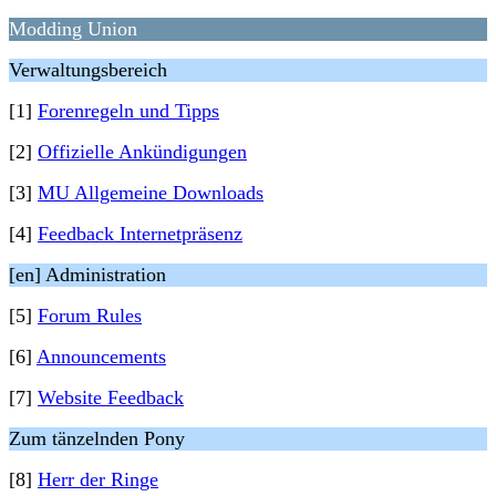
Modding Union
Verwaltungsbereich
[1]
Forenregeln und Tipps
[2]
Offizielle Ankündigungen
[3]
MU Allgemeine Downloads
[4]
Feedback Internetpräsenz
[en] Administration
[5]
Forum Rules
[6]
Announcements
[7]
Website Feedback
Zum tänzelnden Pony
[8]
Herr der Ringe