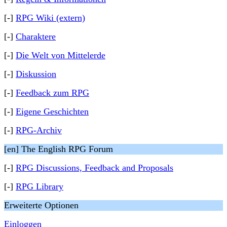
[-]
RPG Wiki (extern)
[-]
Charaktere
[-]
Die Welt von Mittelerde
[-]
Diskussion
[-]
Feedback zum RPG
[-]
Eigene Geschichten
[-]
RPG-Archiv
[en] The English RPG Forum
[-]
RPG Discussions, Feedback and Proposals
[-]
RPG Library
Erweiterte Optionen
Einloggen