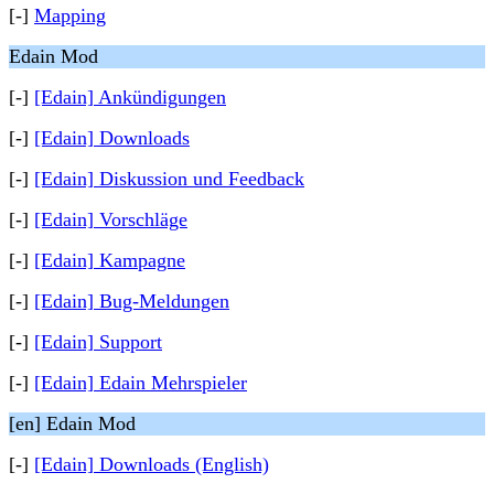
[-]
Mapping
Edain Mod
[-]
[Edain] Ankündigungen
[-]
[Edain] Downloads
[-]
[Edain] Diskussion und Feedback
[-]
[Edain] Vorschläge
[-]
[Edain] Kampagne
[-]
[Edain] Bug-Meldungen
[-]
[Edain] Support
[-]
[Edain] Edain Mehrspieler
[en] Edain Mod
[-]
[Edain] Downloads (English)