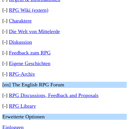
[-]
RPG Wiki (extern)
[-]
Charaktere
[-]
Die Welt von Mittelerde
[-]
Diskussion
[-]
Feedback zum RPG
[-]
Eigene Geschichten
[-]
RPG-Archiv
[en] The English RPG Forum
[-]
RPG Discussions, Feedback and Proposals
[-]
RPG Library
Erweiterte Optionen
Einloggen