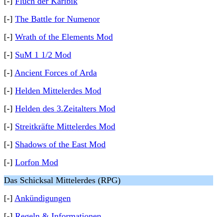
[-]
Fluch der Karibik
[-]
The Battle for Numenor
[-]
Wrath of the Elements Mod
[-]
SuM 1 1/2 Mod
[-]
Ancient Forces of Arda
[-]
Helden Mittelerdes Mod
[-]
Helden des 3.Zeitalters Mod
[-]
Streitkräfte Mittelerdes Mod
[-]
Shadows of the East Mod
[-]
Lorfon Mod
Das Schicksal Mittelerdes (RPG)
[-]
Ankündigungen
[-]
Regeln & Informationen