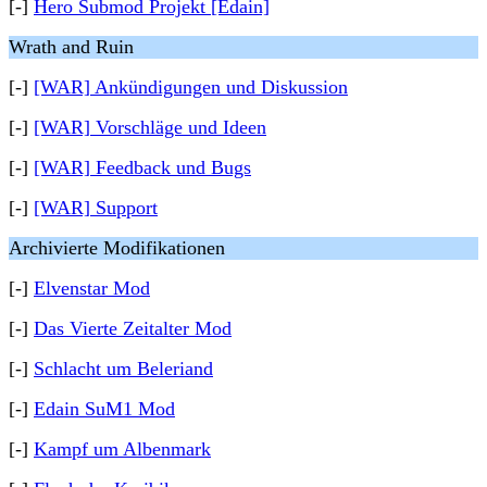
[-]
Hero Submod Projekt [Edain]
Wrath and Ruin
[-]
[WAR] Ankündigungen und Diskussion
[-]
[WAR] Vorschläge und Ideen
[-]
[WAR] Feedback und Bugs
[-]
[WAR] Support
Archivierte Modifikationen
[-]
Elvenstar Mod
[-]
Das Vierte Zeitalter Mod
[-]
Schlacht um Beleriand
[-]
Edain SuM1 Mod
[-]
Kampf um Albenmark