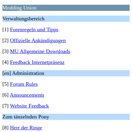
Modding Union
Verwaltungsbereich
[1]
Forenregeln und Tipps
[2]
Offizielle Ankündigungen
[3]
MU Allgemeine Downloads
[4]
Feedback Internetpräsenz
[en] Administration
[5]
Forum Rules
[6]
Announcements
[7]
Website Feedback
Zum tänzelnden Pony
[8]
Herr der Ringe