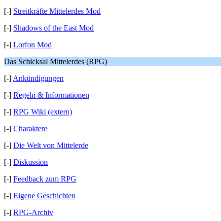
[-]
Streitkräfte Mittelerdes Mod
[-]
Shadows of the East Mod
[-]
Lorfon Mod
Das Schicksal Mittelerdes (RPG)
[-]
Ankündigungen
[-]
Regeln & Informationen
[-]
RPG Wiki (extern)
[-]
Charaktere
[-]
Die Welt von Mittelerde
[-]
Diskussion
[-]
Feedback zum RPG
[-]
Eigene Geschichten
[-]
RPG-Archiv