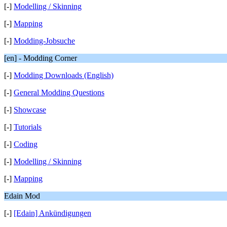
[-]
Modelling / Skinning
[-]
Mapping
[-]
Modding-Jobsuche
[en] - Modding Corner
[-]
Modding Downloads (English)
[-]
General Modding Questions
[-]
Showcase
[-]
Tutorials
[-]
Coding
[-]
Modelling / Skinning
[-]
Mapping
Edain Mod
[-]
[Edain] Ankündigungen