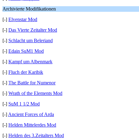
Archivierte Modifikationen
[-]
Elvenstar Mod
[-]
Das Vierte Zeitalter Mod
[-]
Schlacht um Beleriand
[-]
Edain SuM1 Mod
[-]
Kampf um Albenmark
[-]
Fluch der Karibik
[-]
The Battle for Numenor
[-]
Wrath of the Elements Mod
[-]
SuM 1 1/2 Mod
[-]
Ancient Forces of Arda
[-]
Helden Mittelerdes Mod
[-]
Helden des 3.Zeitalters Mod