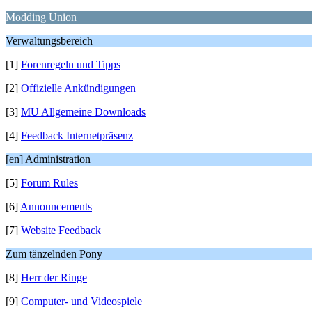
Modding Union
Verwaltungsbereich
[1]
Forenregeln und Tipps
[2]
Offizielle Ankündigungen
[3]
MU Allgemeine Downloads
[4]
Feedback Internetpräsenz
[en] Administration
[5]
Forum Rules
[6]
Announcements
[7]
Website Feedback
Zum tänzelnden Pony
[8]
Herr der Ringe
[9]
Computer- und Videospiele