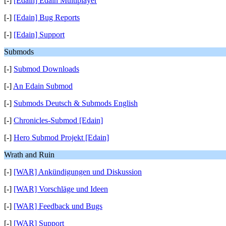
[-]
[Edain] Edain Multiplayer
[-]
[Edain] Bug Reports
[-]
[Edain] Support
Submods
[-]
Submod Downloads
[-]
An Edain Submod
[-]
Submods Deutsch & Submods English
[-]
Chronicles-Submod [Edain]
[-]
Hero Submod Projekt [Edain]
Wrath and Ruin
[-]
[WAR] Ankündigungen und Diskussion
[-]
[WAR] Vorschläge und Ideen
[-]
[WAR] Feedback und Bugs
[-]
[WAR] Support