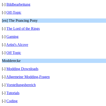
[-]
Bildbearbeitung
[-]
Off-Topic
[en] The Prancing Pony
[-]
The Lord of the Rings
[-]
Gaming
[-]
Artist's Alcove
[-]
Off Topic
Modderecke
[-]
Modding Downloads
[-]
Allgemeine Modding-Fragen
[-]
Vorstellungsbereich
[-]
Tutorials
[-]
Coding