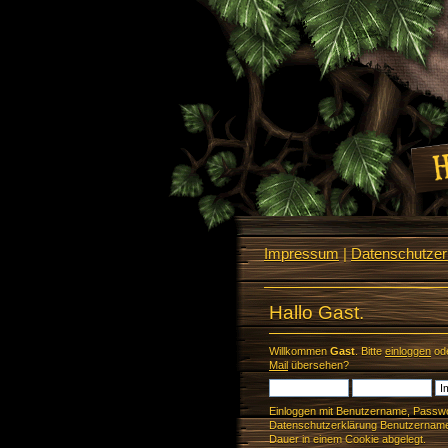
Impressum
|
Datenschutzerk
Hallo Gast.
Willkommen
Gast
. Bitte
einloggen
od
Mail
übersehen?
Einloggen mit Benutzername, Passwo
Datenschutzerklärung Benutzername 
Dauer in einem Cookie abgelegt.