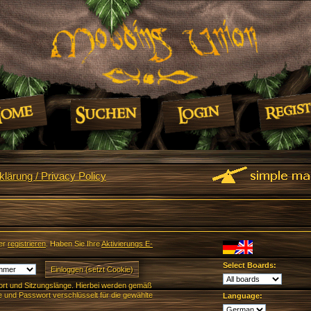
lärung / Privacy Policy
er
registrieren
. Haben Sie Ihre
Aktivierungs E-
Select Boards:
rt und Sitzungslänge. Hierbei werden gemäß
und Passwort verschlüsselt für die gewählte
Language: