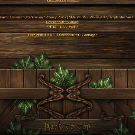
essum
|
Datenschutzerklärung / Privacy Policy
|
SMF 2.0.15
|
SMF © 2017
,
Simple Machines
Datenschutzerklärung
XHTML
RSS
WAP2
Seite erstellt in 0.101 Sekunden mit 17 Abfragen.