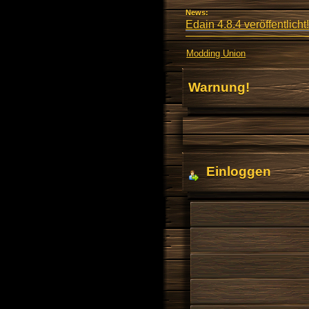
News:
Edain 4.8.4 veröffentlicht!
Modding Union
Warnung!
Einloggen