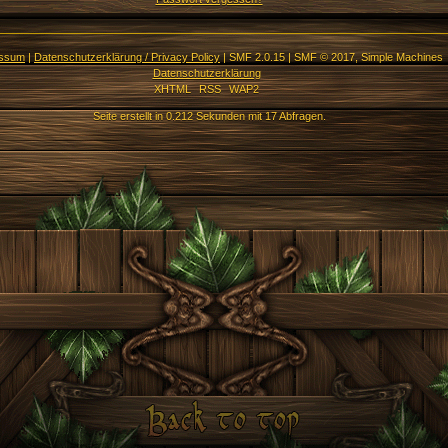
essum
|
Datenschutzerklärung / Privacy Policy
|
SMF 2.0.15
|
SMF © 2017
,
Simple Machines
Datenschutzerklärung
XHTML
RSS
WAP2
Seite erstellt in 0.212 Sekunden mit 17 Abfragen.