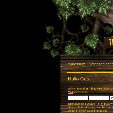
Impressum
|
Datenschutzerk
Hallo Gast.
Willkommen
Gast
. Bitte
einloggen
od
Mail
übersehen?
Einloggen mit Benutzername, Passwo
Datenschutzerklärung Benutzername 
Dauer in einem Cookie abgelegt.