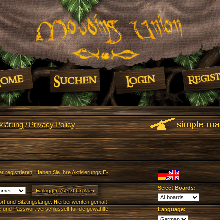
lärung / Privacy Policy
er
registrieren
. Haben Sie Ihre
Aktivierungs E-
Select Boards:
rt und Sitzungslänge. Hierbei werden gemäß
und Passwort verschlüsselt für die gewählte
Language: