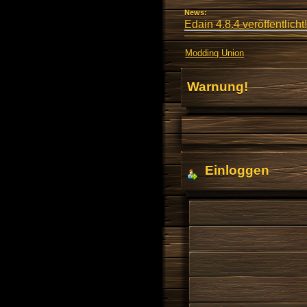
News:
Edain 4.8.4 veröffentlicht!
Modding Union
Warnung!
Einloggen