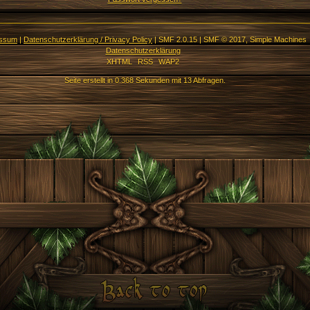
essum
|
Datenschutzerklärung / Privacy Policy
|
SMF 2.0.15
|
SMF © 2017
,
Simple Machines
Datenschutzerklärung
XHTML
RSS
WAP2
Seite erstellt in 0.368 Sekunden mit 13 Abfragen.