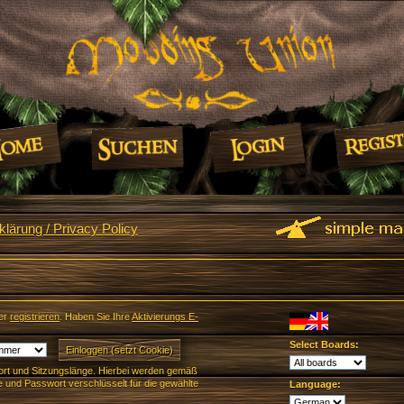
lärung / Privacy Policy
er
registrieren
. Haben Sie Ihre
Aktivierungs E-
Select Boards:
rt und Sitzungslänge. Hierbei werden gemäß
und Passwort verschlüsselt für die gewählte
Language: