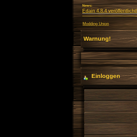
News:
Edain 4.8.4 veröffentlicht!
Modding Union
Warnung!
Einloggen