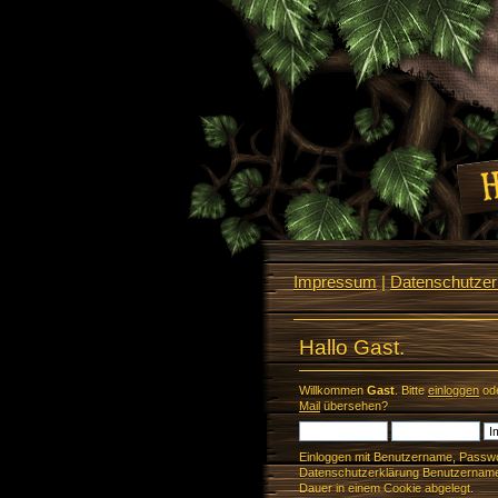
Impressum
|
Datenschutzerk
Hallo Gast.
Willkommen
Gast
. Bitte
einloggen
od
Mail
übersehen?
Einloggen mit Benutzername, Passwo
Datenschutzerklärung Benutzername 
Dauer in einem Cookie abgelegt.