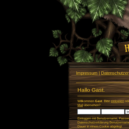
Impressum
|
Datenschutzerk
Hallo Gast.
Willkommen
Gast
. Bitte
einloggen
od
Mail
übersehen?
Einloggen mit Benutzername, Passwo
Datenschutzerklärung Benutzername 
Dauer in einem Cookie abgelegt.