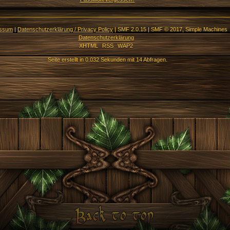
essum
|
Datenschutzerklärung / Privacy Policy
|
SMF 2.0.15
|
SMF © 2017
,
Simple Machines
Datenschutzerklärung
XHTML
RSS
WAP2
Seite erstellt in 0.032 Sekunden mit 14 Abfragen.