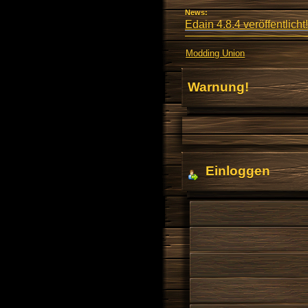
News:
Edain 4.8.4 veröffentlicht!
Modding Union
Warnung!
Einloggen