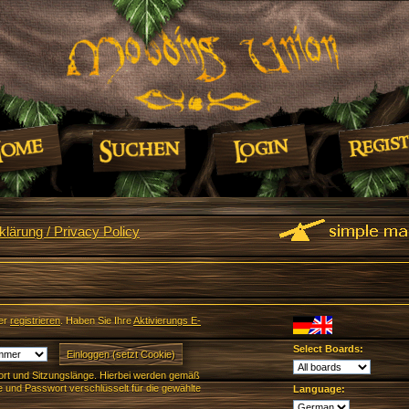
lärung / Privacy Policy
er
registrieren
. Haben Sie Ihre
Aktivierungs E-
Select Boards:
rt und Sitzungslänge. Hierbei werden gemäß
und Passwort verschlüsselt für die gewählte
Language: