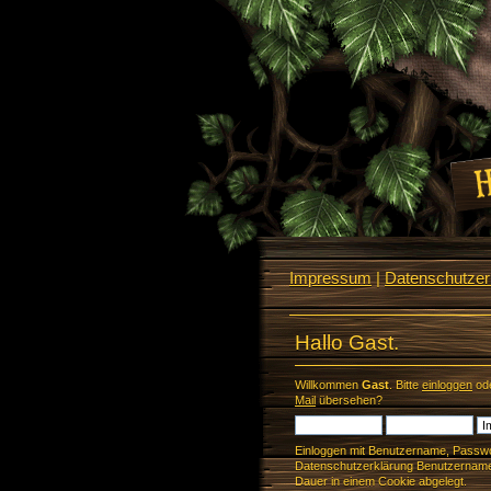
Impressum
|
Datenschutzerk
Hallo Gast.
Willkommen
Gast
. Bitte
einloggen
od
Mail
übersehen?
Einloggen mit Benutzername, Passwo
Datenschutzerklärung Benutzername 
Dauer in einem Cookie abgelegt.