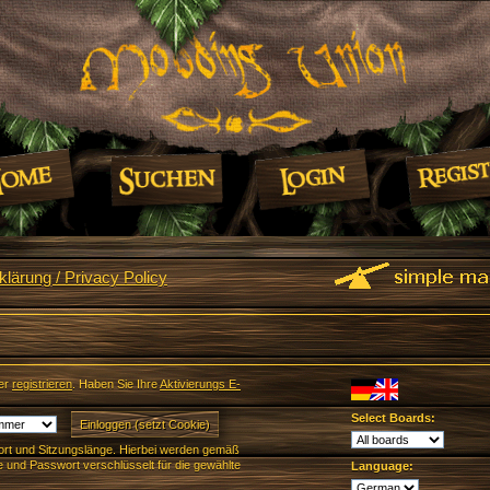
lärung / Privacy Policy
er
registrieren
. Haben Sie Ihre
Aktivierungs E-
Select Boards:
rt und Sitzungslänge. Hierbei werden gemäß
und Passwort verschlüsselt für die gewählte
Language: