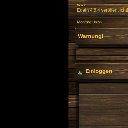
News:
Edain 4.8.4 veröffentlicht!
Modding Union
Warnung!
Einloggen