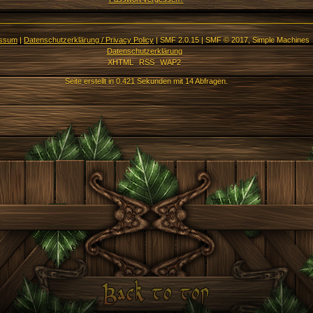
essum
|
Datenschutzerklärung / Privacy Policy
|
SMF 2.0.15
|
SMF © 2017
,
Simple Machines
Datenschutzerklärung
XHTML
RSS
WAP2
Seite erstellt in 0.421 Sekunden mit 14 Abfragen.