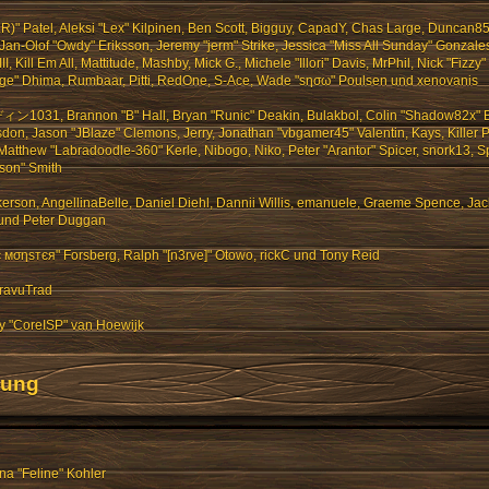
.R)" Patel, Aleksi "Lex" Kilpinen, Ben Scott, Bigguy, CapadY, Chas Large, Duncan85,
Jan-Olof "Owdy" Eriksson, Jeremy "jerm" Strike, Jessica "Miss All Sunday" Gonzale
, Kill Em All, Mattitude, Mashby, Mick G., Michele "Illori" Davis, MrPhil, Nick "Fizzy"
rge" Dhima, Rumbaar, Pitti, RedOne, S-Ace, Wade "sησω" Poulsen und xenovanis
ィン1031, Brannon "B" Hall, Bryan "Runic" Deakin, Bulakbol, Colin "Shadow82x" B
don, Jason "JBlaze" Clemons, Jerry, Jonathan "vbgamer45" Valentin, Kays, Killer P
tthew "Labradoodle-360" Kerle, Nibogo, Niko, Peter "Arantor" Spicer, snork13, Sp
son" Smith
erson, AngellinaBelle, Daniel Diehl, Dannii Willis, emanuele, Graeme Spence, Ja
 und Peter Duggan
є мσηѕтєя" Forsberg, Ralph "[n3rve]" Otowo, rickC und Tony Reid
ravuTrad
y "CoreISP" van Hoewijk
zung
na "Feline" Kohler