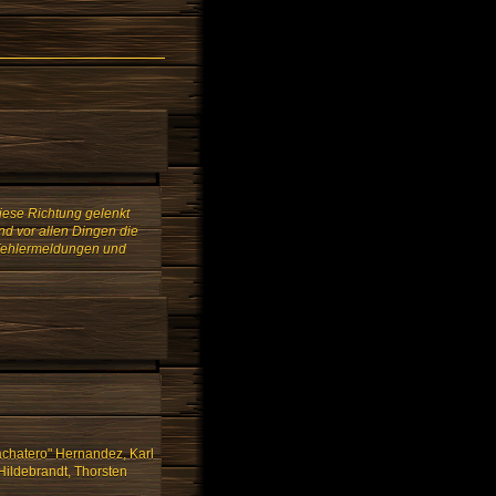
iese Richtung gelenkt
nd vor allen Dingen die
 Fehlermeldungen und
Bachatero" Hernandez, Karl
Hildebrandt, Thorsten