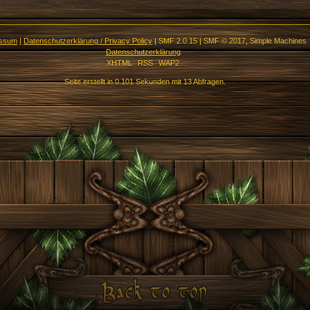
essum
|
Datenschutzerklärung / Privacy Policy
|
SMF 2.0.15
|
SMF © 2017
,
Simple Machines
Datenschutzerklärung
XHTML
RSS
WAP2
Seite erstellt in 0.101 Sekunden mit 13 Abfragen.