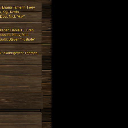
 Eliana Tamerin, Fiery,
s, K@, Kevin
 Dyer, Nick "Ha²",
laber, Daniel15, Eren
ossum, Kirby, Matt
uds, Steven "Fustrate"
ck "akabugeyes" Thorsen,