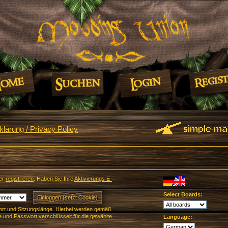
lärung / Privacy Policy
er
registrieren
. Haben Sie Ihre
Aktivierungs E-
Select Boards:
rt und Sitzungslänge. Hierbei werden gemäß
und Passwort verschlüsselt für die gewählte
Language: