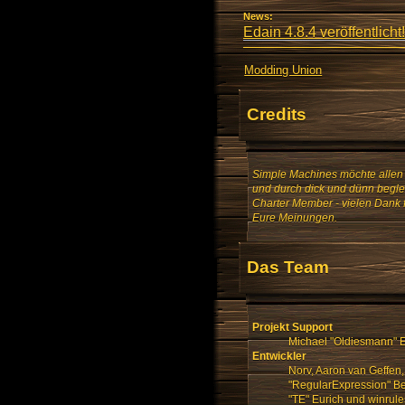
News:
Edain 4.8.4 veröffentlicht!
Modding Union
Credits
Simple Machines möchte allen 
und durch dick und dünn beglei
Charter Member - vielen Dank 
Eure Meinungen.
Das Team
Projekt Support
Michael "Oldiesmann" E
Entwickler
Norv, Aaron van Geffen,
"RegularExpression" Ben
"TE" Eurich und winrule