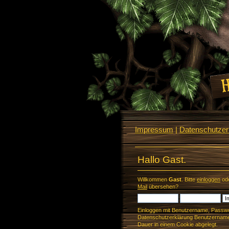
Impressum
|
Datenschutzerk
Hallo Gast.
Willkommen
Gast
. Bitte
einloggen
od
Mail
übersehen?
Einloggen mit Benutzername, Passwo
Datenschutzerklärung Benutzername 
Dauer in einem Cookie abgelegt.