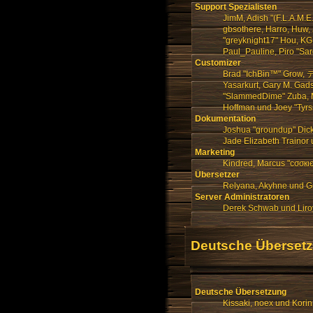
Support Spezialisten
JimM, Adish "(F.L.A.M.E
gbsothere, Harro, Huw, 
"greyknight17" Hou, KGIII
Paul_Pauline, Piro "Sa
Customizer
Brad "IchBin™" Grow, デ
Yasarkurt, Gary M. Gads
"SlammedDime" Zuba, Ma
Hoffman und Joey "Tyrs
Dokumentation
Joshua "groundup" Dick
Jade Elizabeth Trainor
Marketing
Kindred, Marcus "cσσкι
Übersetzer
Relyana, Akyhne und G
Server Administratoren
Derek Schwab und Liro
Deutsche Überset
Deutsche Übersetzung
Kissaki, noex und Korin