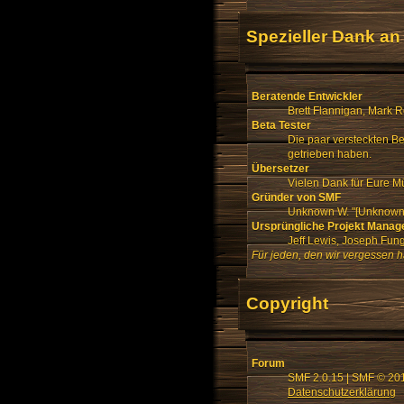
Spezieller Dank an
Beratende Entwickler
Brett Flannigan, Mark 
Beta Tester
Die paar versteckten B
getrieben haben.
Übersetzer
Vielen Dank für Eure M
Gründer von SMF
Unknown W. "[Unknown]
Ursprüngliche Projekt Manag
Jeff Lewis, Joseph Fu
Für jeden, den wir vergessen 
Copyright
Forum
SMF 2.0.15
|
SMF © 20
Datenschutzerklärung