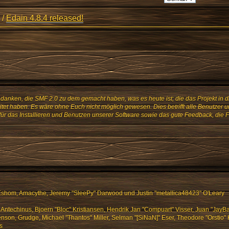
/
Edain 4.8.4 released!
danken, die SMF 2.0 zu dem gemacht haben, was es heute ist; die das Projekt in d
tet haben. Es wäre ohne Euch nicht möglich gewesen. Dies betrifft alle Benutzer u
für das Installieren und Benutzen unserer Software sowie das gute Feedback, die
shom, Amacythe, Jeremy "SleePy" Darwood und Justin "metallica48423" O'Leary
 Antechinus, Bjoern "Bloc" Kristiansen, Hendrik Jan "Compuart" Visser, Juan "Jay
son, Grudge, Michael "Thantos" Miller, Selman "[SiNaN]" Eser, Theodore "Orstio" 
s