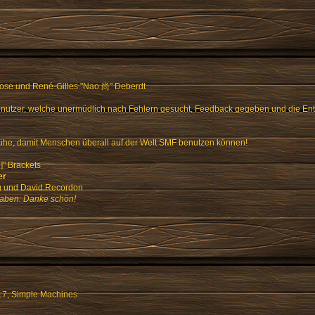
Rose und René-Gilles "Nao 尚" Deberdt
enutzer, welche unermüdlich nach Fehlern gesucht, Feedback gegeben und die En
ühe, damit Menschen überall auf der Welt SMF benutzen können!
" Brackets
er
ng und David Recordon
haben: Danke schön!
17
,
Simple Machines