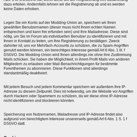
dazu erteilen. Andernfalls lehnen wir die Registrierung ab und es werden
keine Daten erhoben.
Legen Sie ein Konto auf der Modding-Union an, speichern wir Ihren
gewählten Benutzernamen (dieser muss nicht Ihrem echten Namen
entsprechen und kann frei erfunden sein) und Ihre Mailadresse. Diese sind
nötig, um Sie im Forum als individuellen Benutzer zu identifizieren und mit
Ihnen in Kontakt zu treten, um Ihre Registrierung zu bestätigen. Zweck
dahinter ist, uns vor Mehrfach-Accounts zu schützen, die zu Spam-Angriffen
genutzt werden können, ein berechtiges Interesse gemäß Art 6 Abs. 1 lit. f
DSGVO. Die Modding-Union wird Ihnen allerdings nie ohne ihre Zustimmung
Mails schicken. Sie haben die Möglichkeit, in ihrem Profil Mails von anderen
Mitgliedern zu erlauben oder Mail-Benachrichtigungen für bestimmte
Forenthemen zu abonnieren. Diese Funktionen sind allerdings
standardmäßig deaktiviert.
Mit jedem Besuch und jedem Kommentar speichern wir außerdem Ihre IP-
Adresse zu diesem Zeitpunkt. Dies ist notwendig, um die Website vor Angriffen
durch Hackern oder Spammern zu schützen, da wir diese ohne IP-Adresse
nicht identifizieren und blockieren könnten.
Speicherung von Nutzernamen, Mailadresse und IP-Adresse findet also
aufgrund von berechtigtem Interesse unsererseits gemäß Art 6 Abs. 1 S. 1 f
DSGVO statt.