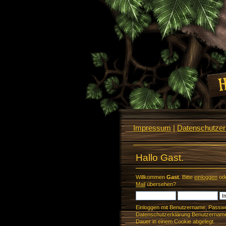
Impressum
|
Datenschutzerk
Hallo Gast.
Willkommen
Gast
. Bitte
einloggen
od
Mail
übersehen?
Einloggen mit Benutzername, Passwo
Datenschutzerklärung Benutzername 
Dauer in einem Cookie abgelegt.