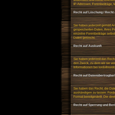
IP-Adressen, Forenbeiträge, 
Recht auf Löschung / Recht
Sie haben jederzeit gemäß Ar
gespeicherten Daten, Ihres Pr
einzelne Forenbeiträge selbs
Daten gelöscht.
Recht auf Auskunft
Sie haben jederzeit das Rech
den Zweck, zu dem wir sie ver
Informationen bei lordofmord
Recht auf Datenübertragbar
Sie haben das Recht, die Date
aushändigen zu lassen. Forde
Format bereitgestellt. Die dir
Recht auf Sperrung und Ber