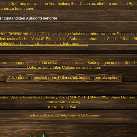
, eine Sperrung der weiteren Verarbeitung Ihrer Daten anzufordern oder eine Beric
ionen zu beantragen.
er zuständigen Aufsichtsbehörde
 einer Beschwerde an die für sie zuständige Aufsichtsbehörde wenden. Diese richte
dem mutmaßlichen Verstoß. Eine Liste der Aufsichtsbehörden mit Anschrift finden Si
nfothek/Anschriften_Links/anschriften_links-node.html
tzbestimmungen gelesen und erkläre mich mit diesen Bedingungen und der Speich
Daten im genannten Umfang einverstanden.
essum
|
Datenschutzerklärung / Privacy Policy
|
SMF 2.0.15
|
SMF © 2017
,
Simple Machines
Datenschutzerklärung
XHTML
RSS
WAP2
Seite erstellt in 0.501 Sekunden mit 16 Abfragen.