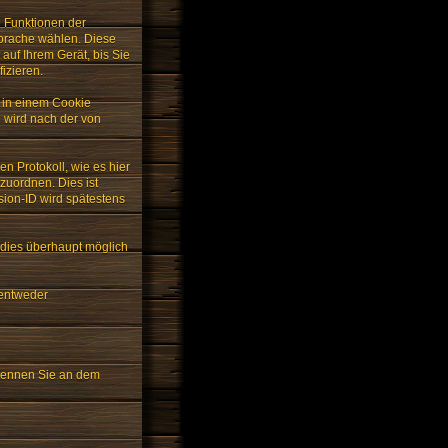
e Funktionen der
Sprache wählen. Diese
auf Ihrem Gerät, bis Sie
izieren.
t in einem Cookie
 wird nach der von
n Protokoll, wie es hier
zuordnen. Dies ist
ion-ID wird spätestens
 dies überhaupt möglich
 entweder
erkennen Sie an dem