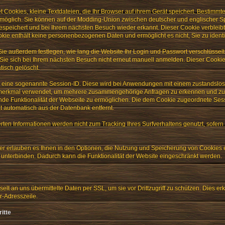
Cookies, kleine Textdateien, die Ihr Browser auf ihrem Gerät speichert. Bestimmt
 möglich. Sie können auf der Modding-Union zwischen deutscher und englischer 
espeichert und bei Ihrem nächsten Besuch wieder erkannt. Dieser Cookie verbleibt 
okie enthält keine personenbezogenen Daten und ermöglicht es nicht, Sie zu identif
Sie außerdem festlegen, wie lang die Website Ihr Login und Passwort verschlüssel
Sie sich bei Ihrem nächsten Besuch nicht erneut manuell anmelden. Dieser Cookie
tisch gelöscht.
t eine sogenannte Session-ID. Diese wird bei Anwendungen mit einem zustandslose
tionsmerkmal verwendet, um mehrere zusammengehörige Anfragen zu erkennen und zu
de Funktionalität der Webseite zu ermöglichen. Die dem Cookie zugeordnete Sess
ät automatisch aus der Datenbank entfernt.
rten Informationen werden nicht zum Tracking Ihres Surfverhaltens genutzt, sofern
r erlauben es Ihnen in den Optionen, die Nutzung und Speicherung von Cookies
unterbinden. Dadurch kann die Funktionalität der Website eingeschränkt werden.
lt an uns übermittelte Daten per SSL, um sie vor Drittzugriff zu schützen. Dies 
er-Adresszeile.
itte