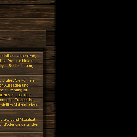
ssistisch, verachtend,
 ist. Darüber hinaus
ndigen Rechte haben,
zu prüfen. Sie können
lich Aussagen und
ht in Ordnung ist
alten sich das Recht
anueller Prozess ist
telltes Material, etwa
digkeit und Aktualität
und/oder die geltenden