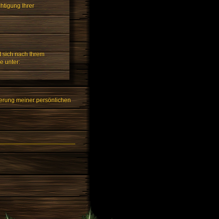
htigung Ihrer
t sich nach Ihrem
e unter:
erung meiner persönlichen