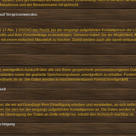
Mailadresse und der Benutzername mit gelöscht.
 auf Vergessenwerden
t. 17 Abs. 1 DSGVO das Recht, bei der eingangs aufgeführten Kontaktperson die L
ofils und Ihrer Forenbeiträge zu beantragen. Genauso haben Sie die Möglichkeit, Ih
t mit einem einfachen Mausklick zu löschen. Damit werden auch alle damit verbu
t, unentgeltlich Auskunft über alle von Ihnen gespeicherte personenbezogenen Da
arbeiten sowie die geplante Speicherungsdauer, unentgeltlich zu erhalten. Forder
or@web.de an. Die Daten werden in maschinenlesbarem Format bereitgestellt.
keit
n, die wir auf Grundlage Ihrer Einwilligung erheben und verarbeiten, an sich selbst
rn Sie dies bei der eingangs aufgeführten Kontaktperson an. Die Daten werden 
ekte Übertragung der Daten an Dritte erfolgt nur, sobald dies technisch machbar ist.
ichtigung