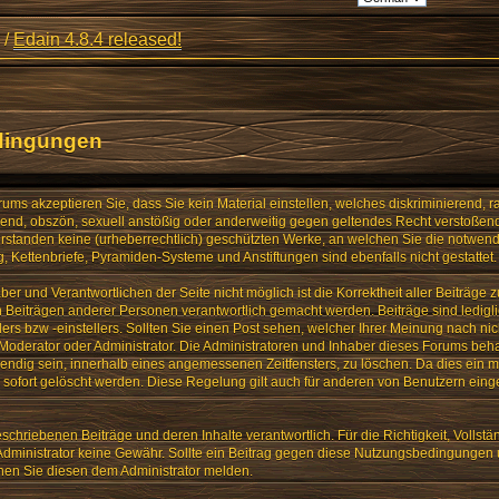
/
Edain 4.8.4 released!
dingungen
ms akzeptieren Sie, dass Sie kein Material einstellen, welches diskriminierend, ra
igend, obszön, sexuell anstößig oder anderweitig gegen geltendes Recht verstoßend
verstanden keine (urheberrechtlich) geschützten Werke, an welchen Sie die notwe
 Kettenbriefe, Pyramiden-Systeme und Anstiftungen sind ebenfalls nicht gestattet.
ber und Verantwortlichen der Seite nicht möglich ist die Korrektheit aller Beiträge 
von Beiträgen anderer Personen verantwortlich gemacht werden. Beiträge sind ledig
lers bzw -einstellers. Sollten Sie einen Post sehen, welcher Ihrer Meinung nach nic
 Moderator oder Administrator. Die Administratoren und Inhaber dieses Forums beh
twendig sein, innerhalb eines angemessenen Zeitfensters, zu löschen. Da dies ein m
sofort gelöscht werden. Diese Regelung gilt auch für anderen von Benutzern einges
eschriebenen Beiträge und deren Inhalte verantwortlich. Für die Richtigkeit, Vollstän
Administrator keine Gewähr. Sollte ein Beitrag gegen diese Nutzungsbedingungen 
nen Sie diesen dem Administrator melden.