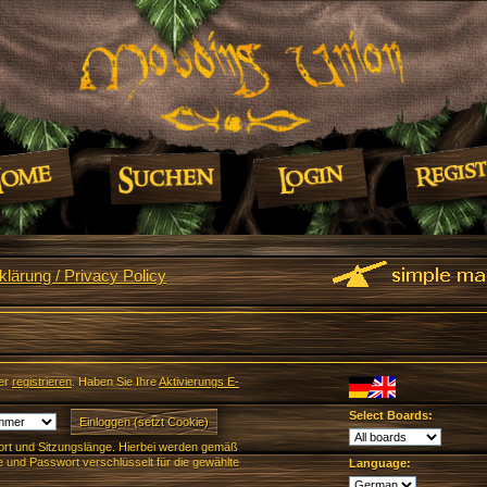
lärung / Privacy Policy
er
registrieren
. Haben Sie Ihre
Aktivierungs E-
Select Boards:
rt und Sitzungslänge. Hierbei werden gemäß
und Passwort verschlüsselt für die gewählte
Language: