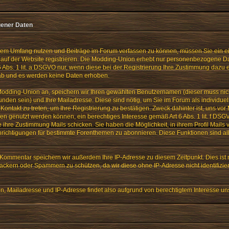
ener Daten
lem Umfang nutzen und Beiträge im Forum verfassen zu können, müssen Sie ein e
auf der Website registrieren. Die Modding-Union erhebt nur personenbezogene Dat
 Abs. 1 lit. a DSGVO nur, wenn diese bei der Registrierung Ihre Zustimmung dazu er
 ab und es werden keine Daten erhoben.
 Modding-Union an, speichern wir Ihren gewählten Benutzernamen (dieser muss ni
unden sein) und Ihre Mailadresse. Diese sind nötig, um Sie im Forum als individue
n Kontakt zu treten, um Ihre Registrierung zu bestätigen. Zweck dahinter ist, uns v
fen genutzt werden können, ein berechtiges Interesse gemäß Art 6 Abs. 1 lit. f D
e ihre Zustimmung Mails schicken. Sie haben die Möglichkeit, in ihrem Profil Mails
richtigungen für bestimmte Forenthemen zu abonnieren. Diese Funktionen sind a
ommentar speichern wir außerdem Ihre IP-Adresse zu diesem Zeitpunkt. Dies ist 
ackern oder Spammern zu schützen, da wir diese ohne IP-Adresse nicht identifizie
 Mailadresse und IP-Adresse findet also aufgrund von berechtigtem Interesse uns