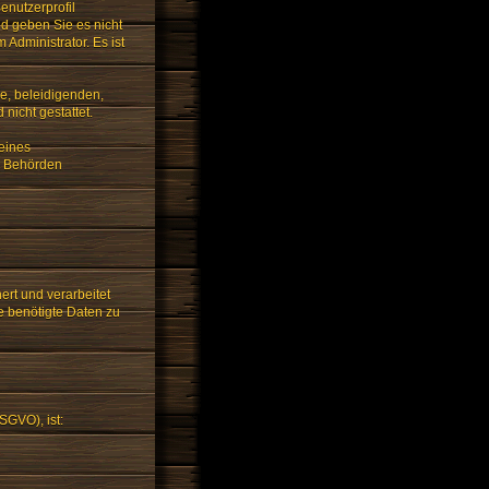
enutzerprofil
nd geben Sie es nicht
 Administrator. Es ist
de, beleidigenden,
nicht gestattet.
 eines
n Behörden
rt und verarbeitet
e benötigte Daten zu
SGVO), ist: