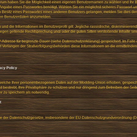
Forum haben Sie die Möglichkeit einen eigenen Benutzernamen zu wählen und Ihr B
e Angabe eines Passwortes benötigt. Wählen Sie ein möglichst sicheres Passwort u
e in Besitz eines Passwortes eines anderen Benutzers gelangen, melden Sie dies dem
emden Benutzerdaten anzumelden.
nd die Informationen im Benutzerprofil gilt: Jegliche rassistische, diskriminieren
gegen geltende Rechtsprechung und/ oder die guten Sitten verstoßende Inhalte sind 
IP-Adresse für begrenzte Dauer (siehe Datenschutzerklärung) gespeichert. Im Falle
 Verlangen der Strafverfolgungsbehörden diese Informationen an die ermittelnde
acy Policy
 welche Ihrer personenbezogenen Daten auf der Modding-Union erhoben, gespeiche
 bestrebt, Ihre Privatsphäre zu schützen und nur dringend zum Betreiben der Seit
er zu speichern als notwendig.
t
nne der Datenschutzgesetze, insbesondere der EU-Datenschutzgrundverordnung (D