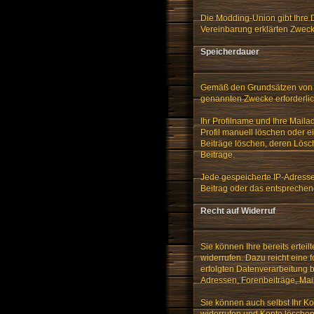
Die Modding-Union gibt Ihre D
Vereinbarung erklärten Zwec
Speicherdauer
Gemäß den Grundsätzen von Da
genannten Zwecke erforderlich
Ihr Profilname und Ihre Maila
Profil manuell löschen oder 
Beiträge löschen, deren Lösch
Beitrage.
Jede gespeicherte IP-Adress
Beitrag oder das entsprechend
Recht auf Widerruf
Sie können Ihre bereits ertei
widerrufen. Dazu reicht eine 
erfolgten Datenverarbeitung b
Adressen, Forenbeiträge, Ma
Sie können auch selbst Ihr Ko
widerrufen und Konto löschen"