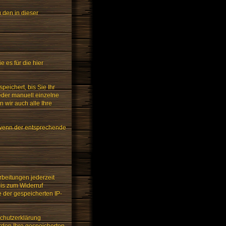
u den in dieser
es für die hier
eichert, bis Sie Ihr
eder manuell einzelne
n wir auch alle Ihre
 wenn der entsprechende
rbeitungen jederzeit
bis zum Widerruf
e der gespeicherten IP-
schutzerklärung
erden Ihre gespeicherten