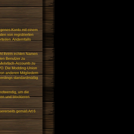
igenes Konto mit einem
en von registrierten
teilen. Andernfalls
cht Ihrem echten Namen
llen Benutzer zu
or Mehrfach-Accounts zu
SGVO. Die Modding-Union
 von anderen Mitgliedern
llerdings standardmäßig
notwendig, um die
ren und blockieren
ererseits gemäß Art 6