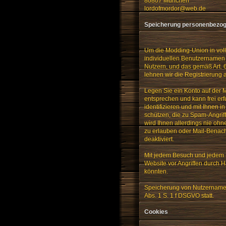
80807 München
lordofmordor@web.de
Speicherung personenbezog
Um die Modding-Union in vol
individuellen Benutzernamen 
Nutzern, und das gemäß Art. 6
lehnen wir die Registrierung
Legen Sie ein Konto auf der
entsprechen und kann frei erf
identifizieren und mit Ihnen i
schützen, die zu Spam-Angrif
wird Ihnen allerdings nie ohn
zu erlauben oder Mail-Benach
deaktiviert.
Mit jedem Besuch und jedem K
Website vor Angriffen durch H
könnten.
Speicherung von Nutzernamen,
Abs. 1 S. 1 f DSGVO statt.
Cookies