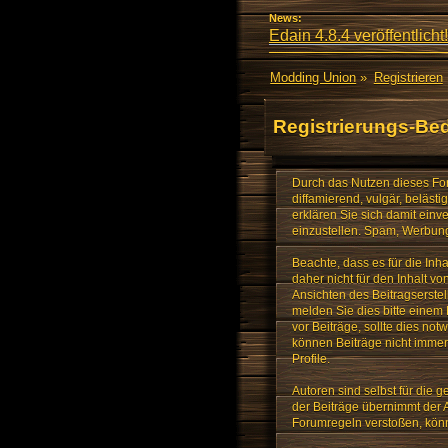
News:
Edain 4.8.4 veröffentlicht!
Modding Union
»
Registrieren
Registrierungs-Be
Durch das Nutzen dieses Foru
diffamierend, vulgär, beläst
erklären Sie sich damit ein
einzustellen. Spam, Werbung,
Beachte, dass es für die Inha
daher nicht für den Inhalt 
Ansichten des Beitragserstel
melden Sie dies bitte einem
vor Beiträge, sollte dies no
können Beiträge nicht immer 
Profile.
Autoren sind selbst für die g
der Beiträge übernimmt der 
Forumregeln verstoßen, kön