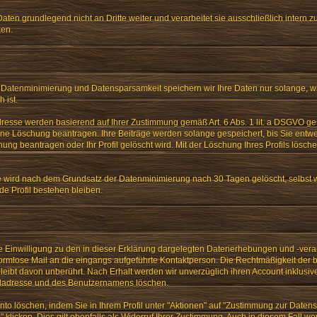
aten grundlegend nicht an Dritte weiter und verarbeitet sie ausschließlich intern z
ken.
tenminimierung und Datensparsamkeit speichern wir Ihre Daten nur solange, wie 
 ist.
dresse werden basierend auf Ihrer Zustimmung gemäß Art. 6 Abs. 1 lit. a DSGVO gesp
eine Löschung beantragen. Ihre Beiträge werden solange gespeichert, bis Sie entw
ung beantragen oder Ihr Profil gelöscht wird. Mit der Löschung Ihres Profils lösche
e wird nach dem Grundsatz der Datenminimierung nach 30 Tagen gelöscht, selbst
e Profil bestehen bleiben.
lte Einwilligung zu den in dieser Erklärung dargelegten Datenerhebungen und -vera
formlose Mail an die eingangs aufgeführte Kontaktperson. Die Rechtmäßigkeit der 
leibt davon unberührt. Nach Erhalt werden wir unverzüglich ihren Account inklusiv
iladresse und des Benutzernamens löschen.
nto löschen, indem Sie in Ihrem Profil unter "Aktionen" auf "Zustimmung zur Daten
 klicken. Dies gilt ebenfalls als Widerruf Ihrer Zustimmung. Auch in diesem Fall w