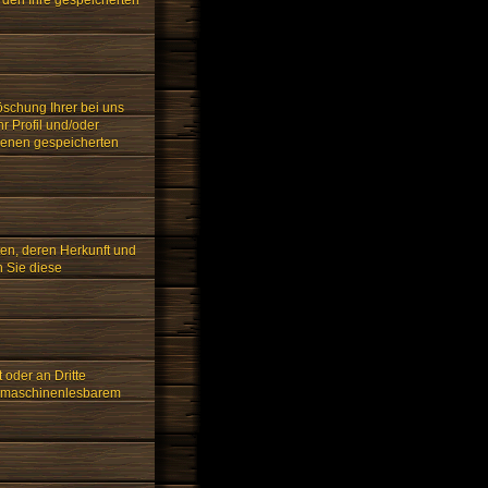
öschung Ihrer bei uns
r Profil und/oder
ndenen gespeicherten
ten, deren Herkunft und
n Sie diese
 oder an Dritte
in maschinenlesbarem