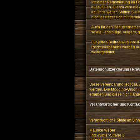
Mit einer Registrierung im 
auszufüllen. Hierzu wird di
an Dritte weiter. Sollten Si
nicht gestattet sich mit fr
Auch für den Benutzernamen u
sexuell anstößige, vulgäre, 
Für jeden Beitrag wird Ihre 
Rechtsvergehens werden auf
weitergeleitet.
Datenschutzerklärung / Priv
Diese Vereinbarung legt dar,
werden. Die Modding-Union ist
erheben und diese nicht läng
Verantwortlicher und Kontak
Verantwortliche Stelle im Si
Maurice Weber
Fritz-Winter-Straße 3