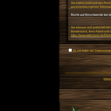
Sie haben jederzeit das Recht
personenbezogenen Informat
Recht auf Beschwerde bei d
Sie können sich jederzeit mit
Bundesland, Ihrer Arbeit und 
https://www.bfdi.bund.de/DE/I
Ja, ich habe die Datenschu
Impr