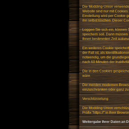
Die Modding-Union verwendet 
Website sind nur mit Cookies
Einstellung wird per Cookie g
ihn selbst löschen. Dieser Co
Loggen Sie sich ein, können 
speichern soll. Dann müssen 
Ihnen bestimmten Zeit automa
Ein weiteres Cookie speicher
der Fall ist, als Identifika
notwendig, um die grundlegen
nach 60 Minuten der Inaktivit
Die in den Cookies gespeiche
wäre.
Die meisten modernen Browse
einzuschränken oder ganz zu 
Verschlüsselung
Die Modding-Union verschlüsse
Präfix "https://" in Ihrer Brows
Weitergabe Ihrer Daten an Dr