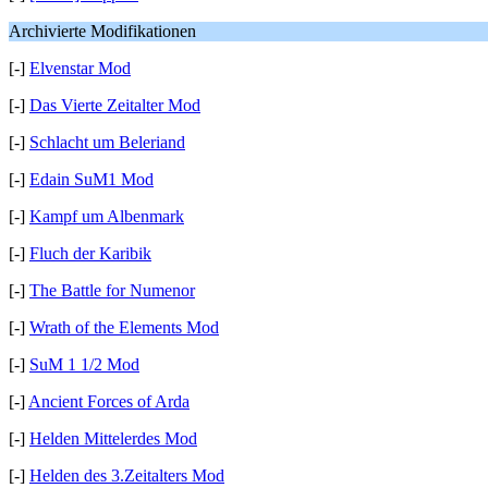
Archivierte Modifikationen
[-]
Elvenstar Mod
[-]
Das Vierte Zeitalter Mod
[-]
Schlacht um Beleriand
[-]
Edain SuM1 Mod
[-]
Kampf um Albenmark
[-]
Fluch der Karibik
[-]
The Battle for Numenor
[-]
Wrath of the Elements Mod
[-]
SuM 1 1/2 Mod
[-]
Ancient Forces of Arda
[-]
Helden Mittelerdes Mod
[-]
Helden des 3.Zeitalters Mod