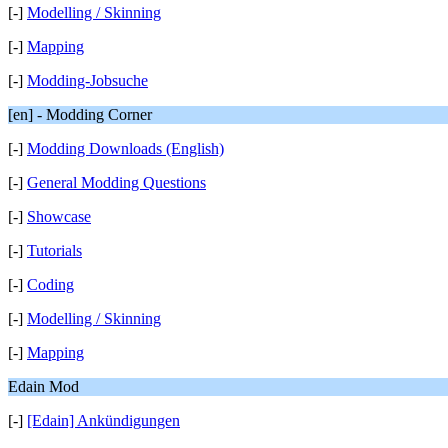
[-]
Modelling / Skinning
[-]
Mapping
[-]
Modding-Jobsuche
[en] - Modding Corner
[-]
Modding Downloads (English)
[-]
General Modding Questions
[-]
Showcase
[-]
Tutorials
[-]
Coding
[-]
Modelling / Skinning
[-]
Mapping
Edain Mod
[-]
[Edain] Ankündigungen