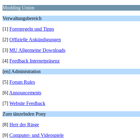
Modding Union
Verwaltungsbereich
[1]
Forenregeln und Tipps
[2]
Offizielle Ankündigungen
[3]
MU Allgemeine Downloads
[4]
Feedback Internetpräsenz
[en] Administration
[5]
Forum Rules
[6]
Announcements
[7]
Website Feedback
Zum tänzelnden Pony
[8]
Herr der Ringe
[9]
Computer- und Videospiele