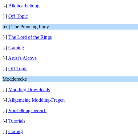
[-]
Bildbearbeitung
[-]
Off-Topic
[en] The Prancing Pony
[-]
The Lord of the Rings
[-]
Gaming
[-]
Artist's Alcove
[-]
Off Topic
Modderecke
[-]
Modding Downloads
[-]
Allgemeine Modding-Fragen
[-]
Vorstellungsbereich
[-]
Tutorials
[-]
Coding