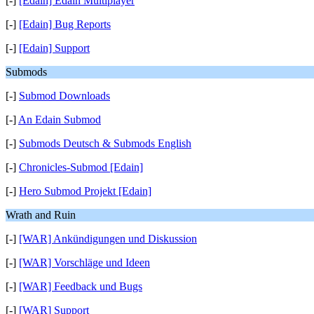
[-]
[Edain] Edain Multiplayer
[-]
[Edain] Bug Reports
[-]
[Edain] Support
Submods
[-]
Submod Downloads
[-]
An Edain Submod
[-]
Submods Deutsch & Submods English
[-]
Chronicles-Submod [Edain]
[-]
Hero Submod Projekt [Edain]
Wrath and Ruin
[-]
[WAR] Ankündigungen und Diskussion
[-]
[WAR] Vorschläge und Ideen
[-]
[WAR] Feedback und Bugs
[-]
[WAR] Support