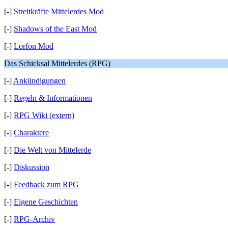
[-]
Streitkräfte Mittelerdes Mod
[-]
Shadows of the East Mod
[-]
Lorfon Mod
Das Schicksal Mittelerdes (RPG)
[-]
Ankündigungen
[-]
Regeln & Informationen
[-]
RPG Wiki (extern)
[-]
Charaktere
[-]
Die Welt von Mittelerde
[-]
Diskussion
[-]
Feedback zum RPG
[-]
Eigene Geschichten
[-]
RPG-Archiv