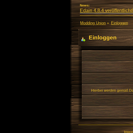
News:
Edain 4.8.4 veröffentlicht!
Modding Union
»
Einloggen
Einloggen
Hierbei werden gemäß Dat
Impr