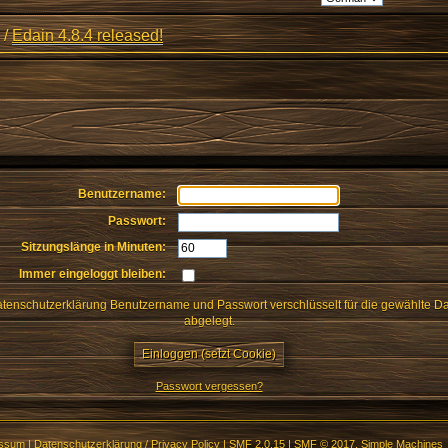
/
Edain 4.8.4 released!
Benutzername:
Passwort:
Sitzungslänge in Minuten:
Immer eingeloggt bleiben:
enschutzerklärung Benutzername und Passwort verschlüsselt für die gewählte D
abgelegt.
Passwort vergessen?
essum
|
Datenschutzerklärung / Privacy Policy
|
SMF 2.0.15
|
SMF © 2017
,
Simple Machines