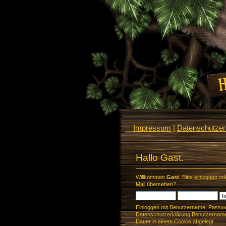
Impressum
|
Datenschutzerk
Hallo Gast.
Willkommen
Gast
. Bitte
einloggen
od
Mail
übersehen?
Einloggen mit Benutzername, Passwo
Datenschutzerklärung Benutzername 
Dauer in einem Cookie abgelegt.