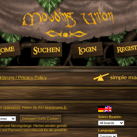
lärung / Privacy Policy
er
registrieren
. Haben Sie Ihre
Aktivierungs E-
Select Boards:
rt und Sitzungslänge. Hierbei werden gemäß
und Passwort verschlüsselt für die gewählte
Language: